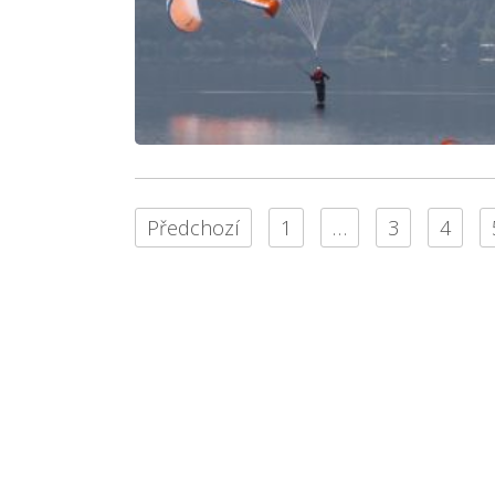
Předchozí
1
…
3
4