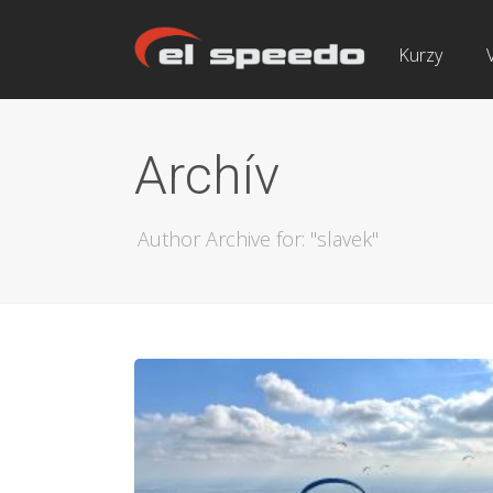
Kurzy
Archív
Author Archive for: "slavek"