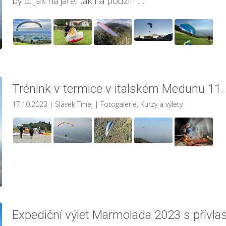
bylo. Jak na jaře, tak na podzim…
Trénink v termice v italském Medunu 11.
17.10.2023
| Slávek Tmej
|
Fotogalerie
,
Kurzy a výlety
Expediční výlet Marmolada 2023 s přívl