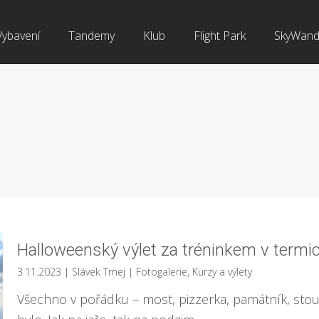
Vybavení
Tandemy
Klub
Flight Park
SkyWand
Halloweenský výlet za tréninkem v termi
3.11.2023
| Slávek Tmej
|
Fotogalerie
,
Kurzy a výlety
Všechno v pořádku – most, pizzerka, památník, stoup