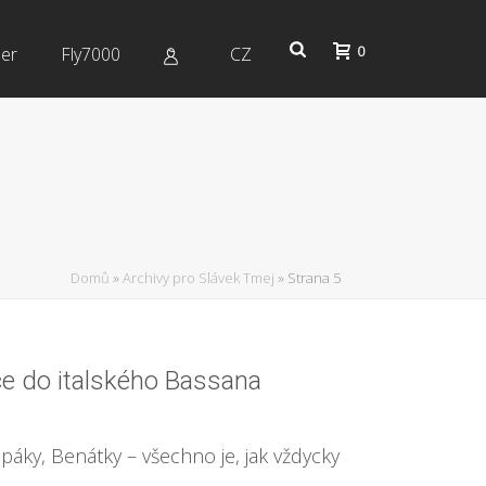
0
er
Fly7000
CZ
Domů
»
Archivy pro Slávek Tmej
»
Strana 5
ce do italského Bassana
áky, Benátky – všechno je, jak vždycky