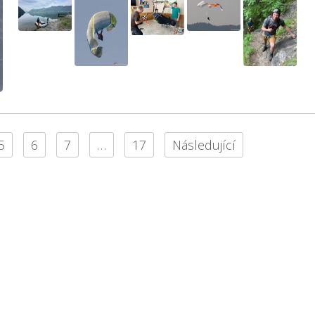
5
6
7
…
17
Následující