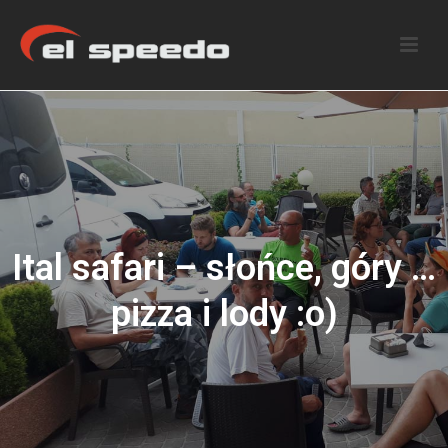
Ital safari – słońce, góry …
pizza i lody :o)