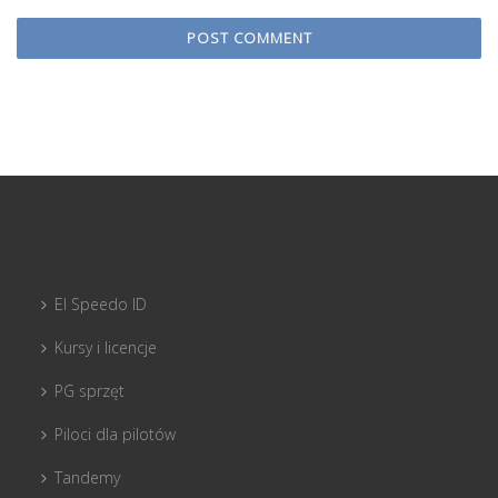
El Speedo ID
Kursy i licencje
PG sprzęt
Piloci dla pilotów
Tandemy