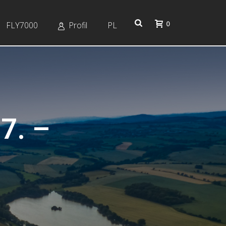
0
FLY7000
Profil
PL
7. –