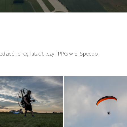
dzieć „chcę latać”!…czyli PPG w El Speedo.