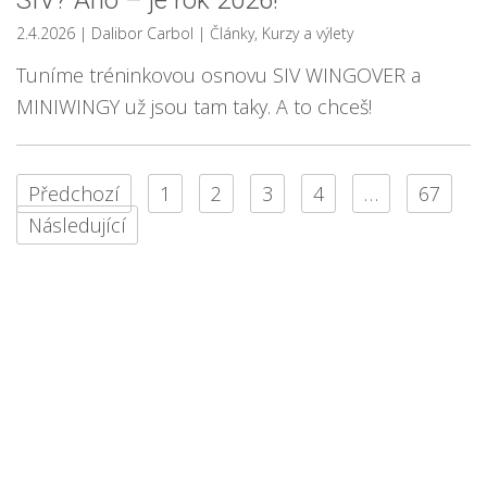
SIV? Ano – je rok 2026!
2.4.2026
| Dalibor Carbol
|
Články
,
Kurzy a výlety
Tuníme tréninkovou osnovu SIV WINGOVER a
MINIWINGY už jsou tam taky. A to chceš!
Předchozí
1
2
3
4
…
67
Následující