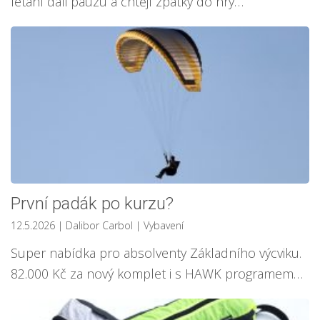
létání dali pauzu a chtějí zpátky do hry…
První padák po kurzu?
12.5.2026
| Dalibor Carbol
|
Vybavení
Super nabídka pro absolventy Základního výcviku.
82.000 Kč za nový komplet i s HAWK programem…