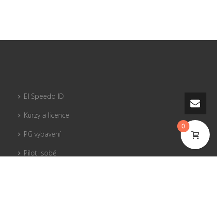
El Speedo ID
Kurzy a licence
0
PG vybavení
Piloti sobě
Pojištění
Tandemy