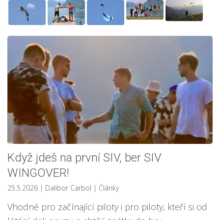
Když jdeš na první SIV, ber SIV
WINGOVER!
25.5.2026
| Dalibor Carbol
|
Články
Vhodné pro začínající piloty i pro piloty, kteří si od