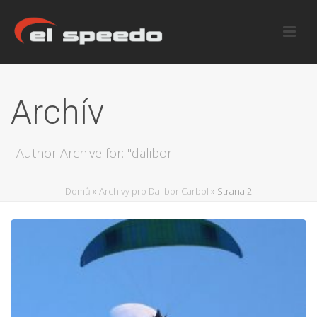
Archív
Author Archive for: "dalibor"
Domů
»
Archivy pro Dalibor Carbol
»
Strana 2