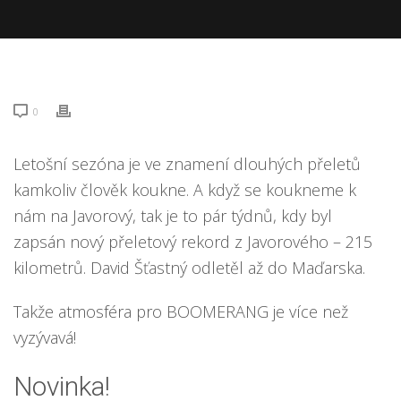
0
Letošní sezóna je ve znamení dlouhých přeletů
kamkoliv člověk koukne. A když se koukneme k
nám na Javorový, tak je to pár týdnů, kdy byl
zapsán nový přeletový rekord z Javorového – 215
kilometrů. David Šťastný odletěl až do Maďarska.
Takže atmosféra pro BOOMERANG je více než
vyzývavá!
Novinka!