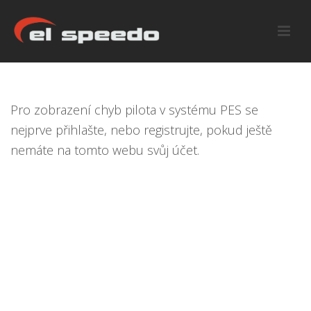
Pro zobrazení chyb pilota v systému PES se
nejprve
přihlašte
, nebo
registrujte
, pokud ještě
nemáte na tomto webu svůj účet.