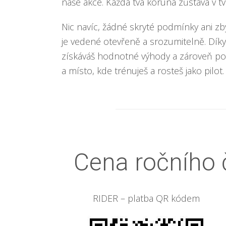
naše akce. Každá tvá koruna zůstává v t
Nic navíc, žádné skryté podmínky ani zb
je vedené otevřeně a srozumitelně. Díky
získáváš hodnotné výhody a zároveň pod
a místo, kde trénuješ a rosteš jako pilot.
Cena ročního 
RIDER – platba QR kódem