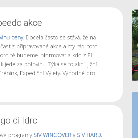
peedo akce
vinu ceny
. Docela často se stává, že na
čast z připravované akce a my rádi toto
roto tě budeme informovat a kdo z El
 jede za polovinu. Týká se to akcí:
Jižní
Trénink
,
Expediční Výlety
. Výhodné pro
go di Idro
ové programy
SIV WINGOVER
a
SIV HARD.