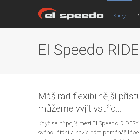
Kurzy
El Speedo RID
Máš rád flexibilnější příst
můžeme vyjít vstříc…
Když se připojíš mezi El Speedo RIDERY,
svého létání a navíc nám pomáháš lépe 