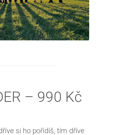
IDER – 990 Kč
říve si ho pořídíš, tím dříve