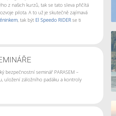
ého z našich kurzů, tak se tato sleva přičítá
zvoje pilota. A to už je skutečně zajímavá
réninkem
, tak být
El Speedo RIDER
se ti
SEMINÁŘE
ský bezpečnostní seminář PARASEM –
u, uložení záložního padáku a kontroly