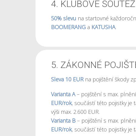
4. KLUBOVÉ SOUTĚŽ
50% slevu
na startovné každoroč
BOOMERANG
a
KATUSHA
.
5. ZÁKONNÉ POJIŠT
Sleva 10 EUR
na pojištění škody z
Varianta A
– pojištění s max. plněn
EUR/rok
, součástí této pojistky j
výši max. 2.600 EUR.
Varianta B
– pojištění s max. plně
EUR/rok
, součástí této pojistky j