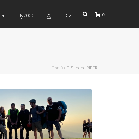
0
er
Fly7000
CZ
Domů
»
El Speedo RIDER