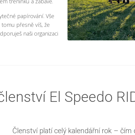
vém tréninku a zábavě.
ytečné papírování. Vše
 tomu přesně víš, že
poruješ naši organizaci
členství El Speedo R
Členství platí celý kalendářní rok – čím d