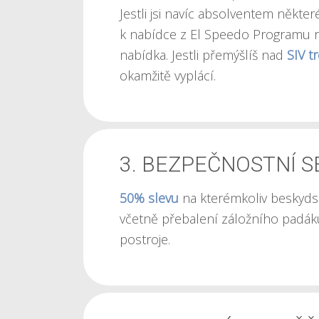
Jestli jsi navíc absolventem někter
k nabídce z El Speedo Programu ro
nabídka. Jestli přemýšlíš nad
SIV t
okamžitě vyplácí.
3. BEZPEČNOSTNÍ 
50% slevu
na kterémkoliv beskyd
včetně přebalení záložního padák
postroje.