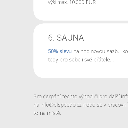
výši max. 10.000 EUR.
6. SAUNA
50% slevu
na hodinovou sazbu k
tedy pro sebe i své přátele…
Pro čerpání těchto výhod či pro další in
na info@elspeedo.cz nebo se v pracovníc
to na místě.