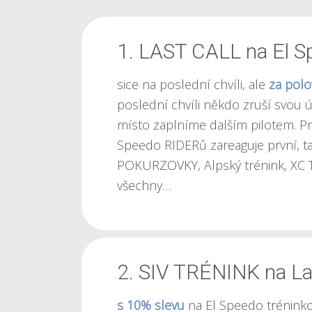
1. LAST CALL na El S
sice na poslední chvíli, ale
za polo
poslední chvíli někdo zruší svou ú
místo zaplníme dalším pilotem. P
Speedo RIDERů zareaguje první, tak
POKURZOVKY
,
Alpský trénink
,
XC 
všechny…
2. SIV TRÉNINK na La
s 10% slevu
na El Speedo trénink