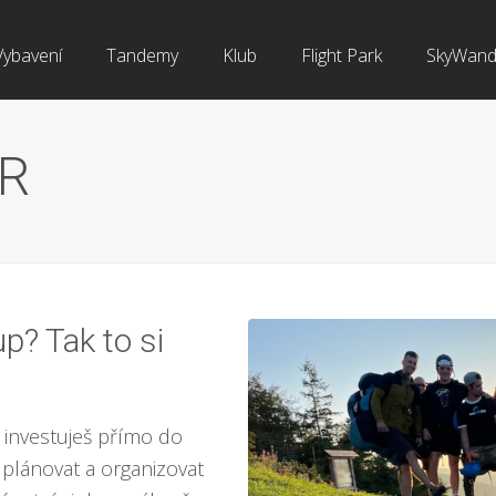
Vybavení
Tandemy
Klub
Flight Park
SkyWand
ER
up? Tak to si
 investuješ přímo do
plánovat a organizovat