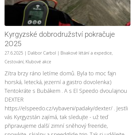
Kyrgyzské dobrodružství pokračuje
2O25
27.6.2025
| Dalibor Carbol
|
Bivakové létání a expedice
,
Cestování
,
Klubové akce
Zítra brzy ráno letíme domů. Byla to moc fajn
horská, letecká, jezerní a gastro dovolenka:)
Tentokráte s Bubákem . A s El Speedo dvoulajnou
DEXTER
https://elspeedo.cz/vybaveni/padaky/dexter/ . Jestli
vás Kyrgyzstán zajímá, tak sledujte - už teď
připravujeme další zimní sněhový freeride,
snowkite, skialpy a speedglide trip. Tak si udělejte