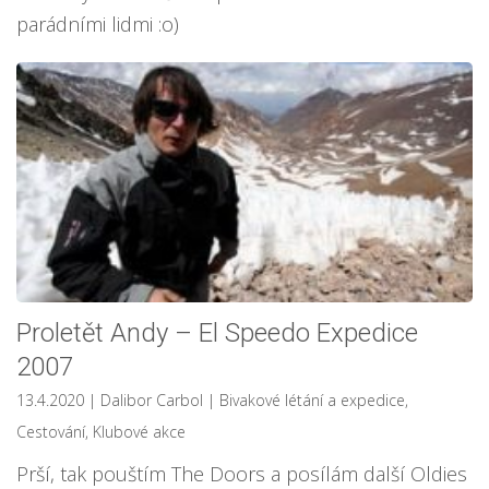
parádními lidmi :o)
Proletět Andy – El Speedo Expedice
2007
13.4.2020
| Dalibor Carbol
|
Bivakové létání a expedice
,
Cestování
,
Klubové akce
Prší, tak pouštím The Doors a posílám další Oldies