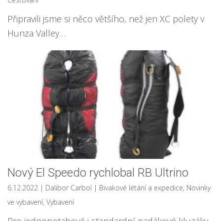
Připravili jsme si něco většího, než jen XC polety v
Hunza Valley…
Nový El Speedo rychlobal RB Ultrino
6.12.2022
| Dalibor Carbol
|
Bivakové létání a expedice
,
Novinky
ve vybavení
,
Vybavení