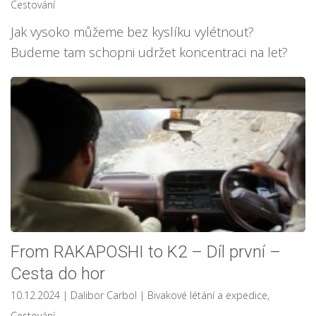
Cestování
Jak vysoko můžeme bez kyslíku vylétnout?
Budeme tam schopni udržet koncentraci na let?
From RAKAPOSHI to K2 – Díl první –
Cesta do hor
10.12.2024
| Dalibor Carbol
|
Bivakové létání a expedice
,
Cestování