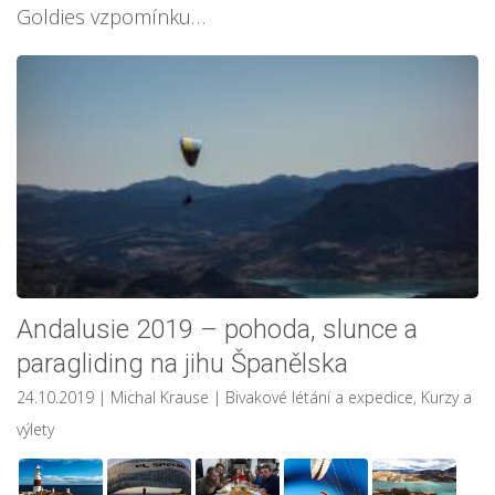
Goldies vzpomínku…
Andalusie 2019 – pohoda, slunce a
paragliding na jihu Španělska
24.10.2019
| Michal Krause
|
Bivakové létání a expedice
,
Kurzy a
výlety