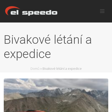
Bivakové létání a
expedice
Domů
»
Bivakové létání a expedice