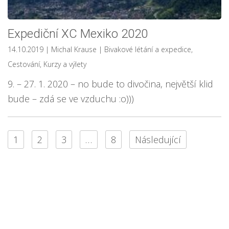
Expediční XC Mexiko 2020
14.10.2019
| Michal Krause
|
Bivakové létání a expedice
,
Cestování
,
Kurzy a výlety
9. – 27. 1. 2020 – no bude to divočina, největší klid
bude – zdá se ve vzduchu :o)))
1
2
3
…
8
Následující