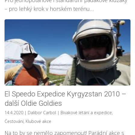
Pro jednopotahové i standardní padákové kluzáky
– pro lehký krok v horském terénu…
El Speedo Expedice Kyrgyzstan 2010 –
další Oldie Goldies
14.4.2020
| Dalibor Carbol
|
Bivakové létání a expedice
,
Cestování
,
Klubové akce
Na to by se nemělo zapomenout! Parádní akce s