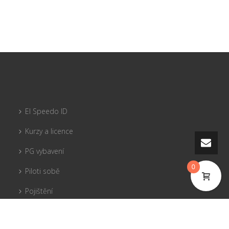
El Speedo ID
Kurzy a licence
PG vybavení
0
Piloti sobě
Pojištění
Tandemy