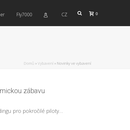
0
er
Fly7000
CZ
Domů
»
Vybavení
»
Novinky ve vybavení
amickou zábavu
dingu pro pokročilé piloty…