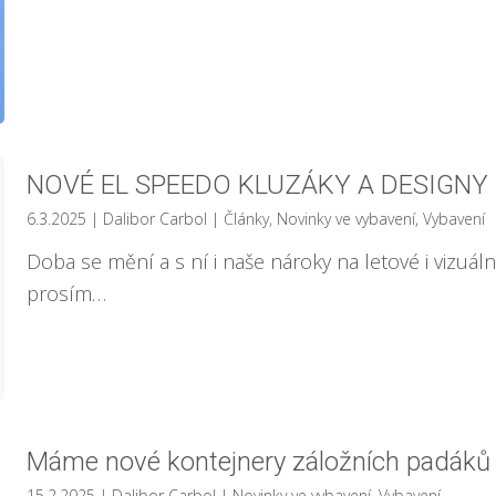
NOVÉ EL SPEEDO KLUZÁKY A DESIGNY 
6.3.2025
| Dalibor Carbol
|
Články
,
Novinky ve vybavení
,
Vybavení
Doba se mění a s ní i naše nároky na letové i vizuáln
prosím…
Máme nové kontejnery záložních padák
15.2.2025
| Dalibor Carbol
|
Novinky ve vybavení
,
Vybavení