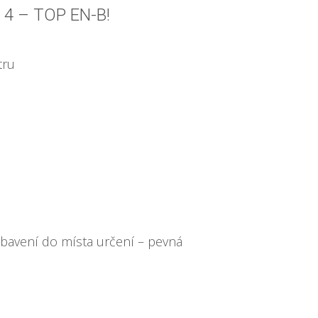
Y 4 – TOP EN-B!
tru
ybavení do místa určení – pevná