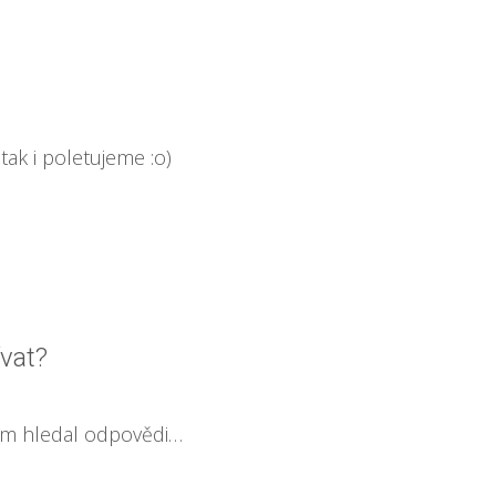
tak i poletujeme :o)
ívat?
sem hledal odpovědi…