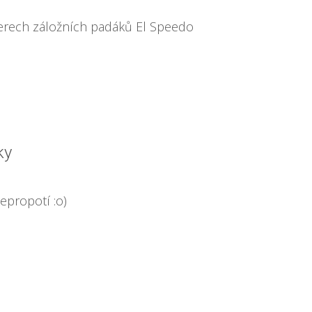
nerech záložních padáků El Speedo
ky
epropotí :o)