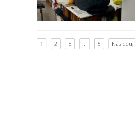
1
2
3
…
5
Následují