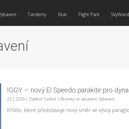
Vybavení
Tandemy
Klub
Flight Park
SkyWand
avení
IGGY – nový El Speedo parakite pro dyn
23.2.2026
| Dalibor Carbol
|
Novinky ve vybavení
,
Vybavení
Křídlo, které představuje nový směr ve vývoji paragli