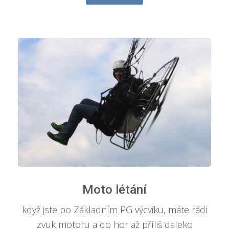
Moto létání
když jste po Základním PG výcviku, máte rádi
zvuk motoru a do hor až příliš daleko