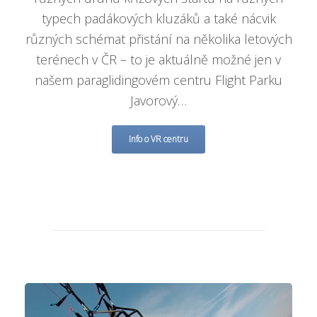
typech padákových kluzáků a také nácvik
různých schémat přistání na několika letových
terénech v ČR – to je aktuálně možné jen v
našem paraglidingovém centru Flight Parku
Javorový…
Info o VR centru