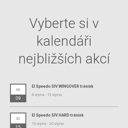
Vyberte si v
kalendáři
nejbližších akcí
El Speedo SIV WINGOVER trénink
NE
8 srpna
-
13 srpna
09
El Speedo SIV HARD trénink
SO
15 srpna
-
20 srpna
15