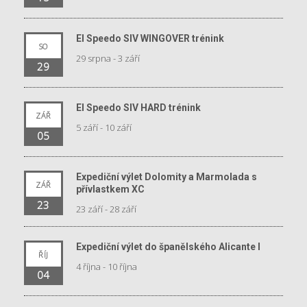
El Speedo SIV WINGOVER trénink
SO
29 srpna
-
3 září
29
El Speedo SIV HARD trénink
ZÁŘ
5 září
-
10 září
05
Expediční výlet Dolomity a Marmolada s
ZÁŘ
přívlastkem XC
23
23 září
-
28 září
Expediční výlet do španělského Alicante I
ŘÍJ
4 října
-
10 října
04