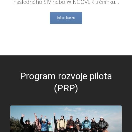
následného SIV nebo WINGOVER tréninku…
Info o kurzu
Program rozvoje pilota
(PRP)