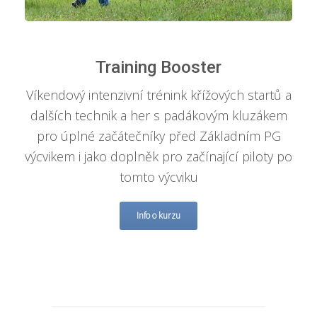
Training Booster
Víkendový intenzivní trénink křížových startů a
dalších technik a her s padákovým kluzákem
pro úplné začátečníky před Základním PG
výcvikem i jako doplněk pro začínající piloty po
tomto výcviku
Info o kurzu