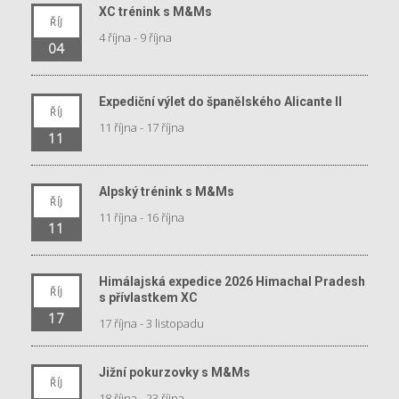
XC trénink s M&Ms
ŘÍJ
4 října
-
9 října
04
Expediční výlet do španělského Alicante II
ŘÍJ
11 října
-
17 října
11
Alpský trénink s M&Ms
ŘÍJ
11 října
-
16 října
11
Himálajská expedice 2026 Himachal Pradesh
ŘÍJ
s přívlastkem XC
17
17 října
-
3 listopadu
Jižní pokurzovky s M&Ms
ŘÍJ
18 října
-
23 října