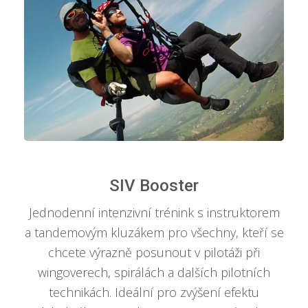
SIV Booster
Jednodenní intenzivní trénink s instruktorem
a tandemovým kluzákem pro všechny, kteří se
chcete výrazně posunout v pilotáži při
wingoverech, spirálách a dalších pilotních
technikách. Ideální pro zvýšení efektu