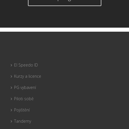
El Speedo ID
Kurzy a licence
PG vybavení
Piloti sobě
Pojištění
Tandemy