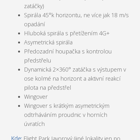
zatáčky)
Spirála 45°k horizontu, ne více jak 18 m/s
opadání
Hluboká spirála s přetížením 4G+
Asymetrická spirála
Předozadní houpačka s kontrolou
předstřelu
Dynamická 2×360° zatáčka s výstupem v
ose kolmé na horizont a aktivní reakcí
pilota na předstřel
Wingover
Wingover s krátkým asymetrickým
odtrháváním proudnic v horních
úvratích
Kde:
Flight Park Javorový (jiné lokality jen po