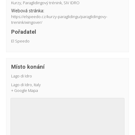
Kurzy
,
Paraglidingový trénink
,
SIV IDRO
Webová stránka:
https://elspeedo.cz/kurzy-paraglidingu/paraglidingovy-
trenink/wingover/
Pořadatel
El Speedo
Místo konání
Lago di Idro
Lago di Idro
,
Italy
+ Google Mapa