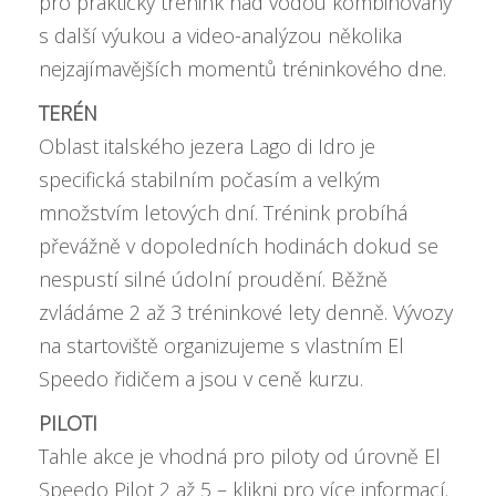
pro praktický trénink nad vodou kombinovaný
s další výukou a video-analýzou několika
nejzajímavějších momentů tréninkového dne.
TERÉN
Oblast italského jezera Lago di Idro je
specifická stabilním počasím a velkým
množstvím letových dní. Trénink probíhá
převážně v dopoledních hodinách dokud se
nespustí silné údolní proudění. Běžně
zvládáme 2 až 3 tréninkové lety denně. Vývozy
na startoviště organizujeme s vlastním El
Speedo řidičem a jsou v ceně kurzu.
PILOTI
Tahle akce je vhodná pro piloty od úrovně
El
Speedo Pilot 2 až 5 – klikni pro více informací
.