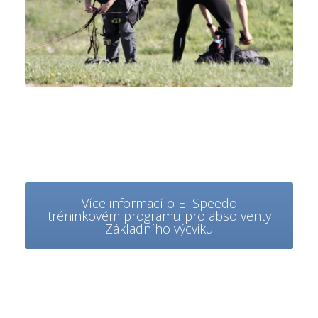
Více informací o El Speedo
tréninkovém programu pro absolventy
Základního výcviku