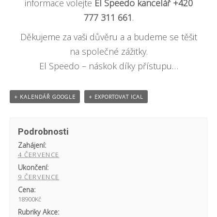
informace volejte
El Speedo kancelář +420
777 311 661
.
Děkujeme za vaši důvěru a a budeme se těšit
na společné zážitky.
El Speedo – náskok díky přístupu…
+ KALENDÁŘ GOOGLE
+ EXPORTOVAT ICAL
Podrobnosti
Zahájení:
4 ČERVENCE
Ukončení:
9 ČERVENCE
Cena:
18900Kč
Rubriky Akce: