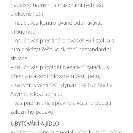
náběžné hrany i na maximální rychlosti
efektivně řešit,
– naučit vás kontrolovaně odtrhávávat
proudnice,
– naučit vás precizně provádět Full stall a s
ním dokázat řešit konkrétní nestandardní
situace,
– naučit vás provádět Negativní zatáčku s
přesným a kontrolovaným výstupem,
– nacvičit s vámi SAT, dynamický Full Stall a
Asymetrickou spirálu,
– vás připravit na správné a včasné použití
záložního padáku.
UBYTOVÁNÍ A JÍDLO
Bydlíme v jednom z nedalekých kempů, místo