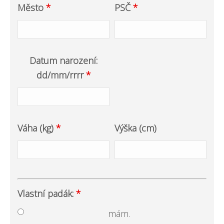
Město
*
PSČ
*
Datum narození:
dd/mm/rrrr
*
Váha (kg)
*
Výška (cm)
Vlastní padák:
*
mám.