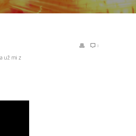
0
a už mi z