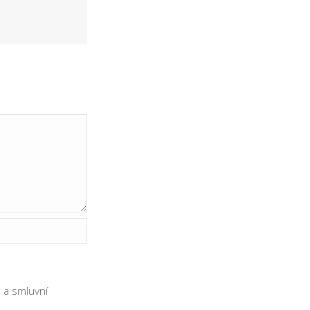
ů
a
smluvní