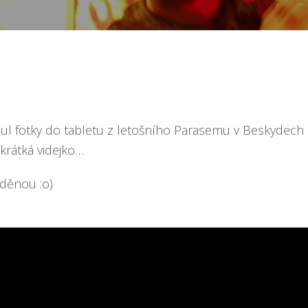
ul fotky do tabletu z letošního Parasemu v Beskydech 
krátká videjko…
iděnou :o)