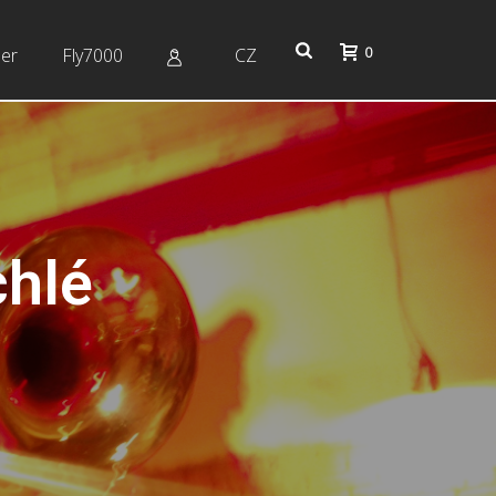
0
er
Fly7000
CZ
hlé