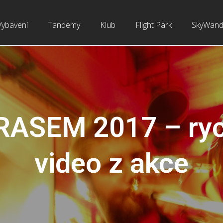
Vybavení
Tandemy
Klub
Flight Park
SkyWand
RASEM 2017 – ryc
video z akce