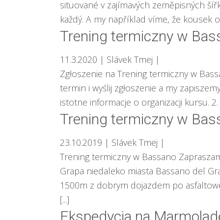
situované v zajímavých zeměpisných šířká
každý. A my například víme, že kousek o
Trening termiczny w Bas
11.3.2020
| Slávek Tmej
|
Zgłoszenie na Trening termiczny w Bassa
termin i wyślij zgłoszenie a my zapiszem
istotne informacje o organizacji kursu. 2
Trening termiczny w Bas
23.10.2019
| Slávek Tmej
|
Trening termiczny w Bassano Zapraszamy
Grapa niedaleko miasta Bassano del Gra
1500m z dobrym dojazdem po asfaltowej 
[...]
Ekspedycja na Marmolad