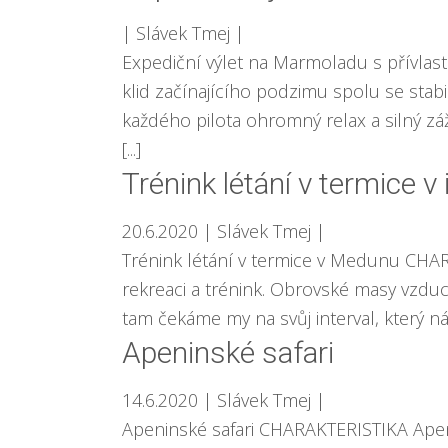
| Slávek Tmej
|
Expediční výlet na Marmoladu s přívla
klid začínajícího podzimu spolu se sta
každého pilota ohromný relax a silný záž
[...]
Trénink létání v termice 
20.6.2020
| Slávek Tmej
|
Trénink létání v termice v Medunu CHAR
rekreaci a trénink. Obrovské masy vzduch
tam čekáme my na svůj interval, který ná
Apeninské safari
14.6.2020
| Slávek Tmej
|
Apeninské safari CHARAKTERISTIKA Apeni