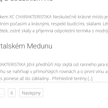
stkem XC CHARAKTERISTIKA Neskutečně krásné místo je
bilním počasím a krásnými, respekt budícími, skálami. 
itek, ostré skály a příjemná odpolední termika s modrým
v italském Medunu
AKTERISTIKA Jižní předhůří Alp skýtá od ranného jara 
u se nahřívají v přímořských rovinách a o první vlnu al
s ponese až do základny... Přehledné terény [...]
…
6
Następny