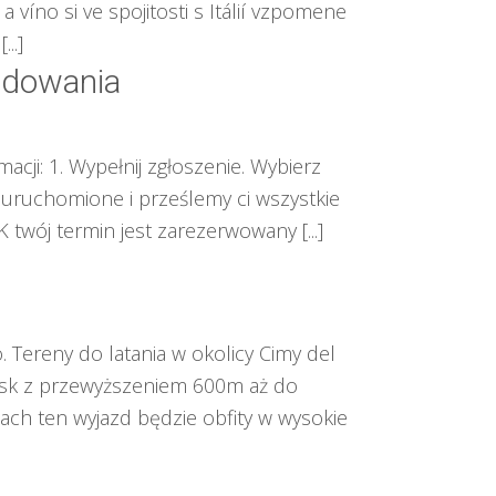
 víno si ve spojitosti s Itálií vzpomene
..]
lądowania
cji: 1. Wypełnij zgłoszenie. Wybierz
ie uruchomione i prześlemy ci wszystkie
 twój termin jest zarezerwowany [...]
Tereny do latania w okolicy Cimy del
wisk z przewyższeniem 600m aż do
ach ten wyjazd będzie obfity w wysokie