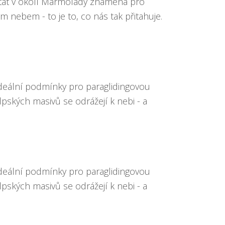
Létat v okolí Marmolady znamená pro
 nebem - to je to, co nás tak přitahuje.
ideální podmínky pro paraglidingovou
pských masivů se odrážejí k nebi - a
ideální podmínky pro paraglidingovou
pských masivů se odrážejí k nebi - a