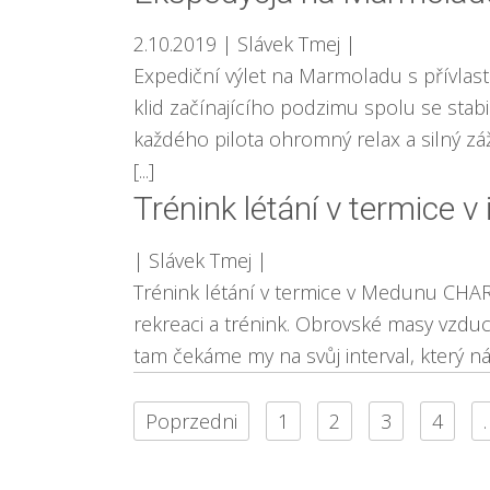
2.10.2019
| Slávek Tmej
|
Expediční výlet na Marmoladu s přívla
klid začínajícího podzimu spolu se sta
každého pilota ohromný relax a silný záž
[...]
Trénink létání v termice 
| Slávek Tmej
|
Trénink létání v termice v Medunu CHAR
rekreaci a trénink. Obrovské masy vzduch
tam čekáme my na svůj interval, který ná
Poprzedni
1
2
3
4