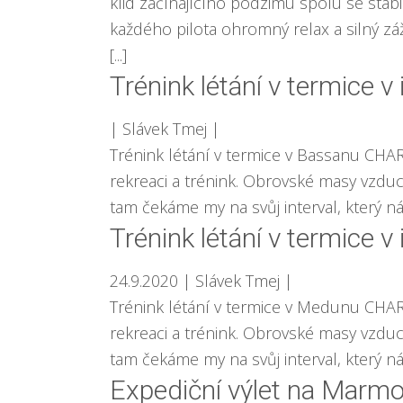
klid začínajícího podzimu spolu se sta
každého pilota ohromný relax a silný záž
[...]
Trénink létání v termice 
| Slávek Tmej
|
Trénink létání v termice v Bassanu CHA
rekreaci a trénink. Obrovské masy vzduch
tam čekáme my na svůj interval, který ná
Trénink létání v termice 
24.9.2020
| Slávek Tmej
|
Trénink létání v termice v Medunu CHAR
rekreaci a trénink. Obrovské masy vzduch
tam čekáme my na svůj interval, který ná
Expediční výlet na Marmo