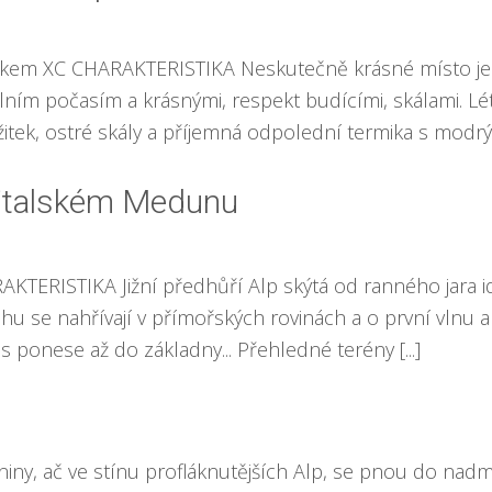
stkem XC CHARAKTERISTIKA Neskutečně krásné místo je
bilním počasím a krásnými, respekt budícími, skálami. 
itek, ostré skály a příjemná odpolední termika s modrým
v italském Medunu
AKTERISTIKA Jižní předhůří Alp skýtá od ranného jara 
u se nahřívají v přímořských rovinách a o první vlnu al
s ponese až do základny... Přehledné terény [...]
ny, ač ve stínu profláknutějších Alp, se pnou do nad