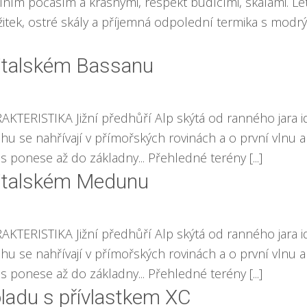
bilním počasím a krásnými, respekt budícími, skálami. 
itek, ostré skály a příjemná odpolední termika s modrým
v italském Bassanu
RAKTERISTIKA Jižní předhůří Alp skýtá od ranného jara 
u se nahřívají v přímořských rovinách a o první vlnu al
s ponese až do základny... Přehledné terény [...]
v italském Medunu
AKTERISTIKA Jižní předhůří Alp skýtá od ranného jara 
u se nahřívají v přímořských rovinách a o první vlnu al
s ponese až do základny... Přehledné terény [...]
ladu s přívlastkem XC