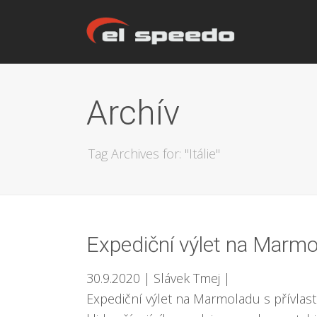
Archív
Tag Archives for: "Itálie"
Expediční výlet na Marmo
30.9.2020
| Slávek Tmej
|
Expediční výlet na Marmoladu s přívla