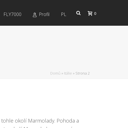
0
FLY7000
Profil
PL
Domů
»
Itálie
»
Strona 2
 tohle okolí Marmolady. Pohoda a