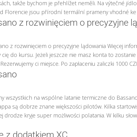
ch, takže bychom je přehlížet neměli. Na výtečné jídlo a
d Florencie jsou přírodní termální prameny vhodné ke [.
sano z rozwinięciem o precyzyjne 
no z rozwinięciem o precyzyjne lądowania Więcej informa
y cię do kursu. Jeżeli jeszcze nie masz konta to zostan
. Rezerwujemy ci miejsce. Po zapłaceniu zaliczki 1000 CZK
sano
 wszystkich na wspólne latanie termiczne do Bassano. 
ppa są dobrze znane większości pilotów. Kilka starto
drodze kryje super możliwości polatania. W kilku słow
ę z dodatkiem XC