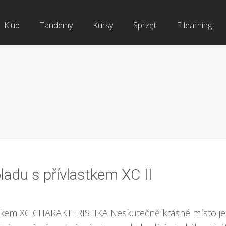
Klub
Tandemy
Kursy
Sprzęt
E-learning
ladu s přívlastkem XC II
stkem XC CHARAKTERISTIKA Neskutečně krásné místo je