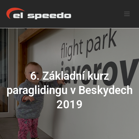
6. Základní kurz
paraglidingu v Beskydech
2019