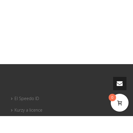
0
El Speedo ID
Kurzy a licence
PG vybavení