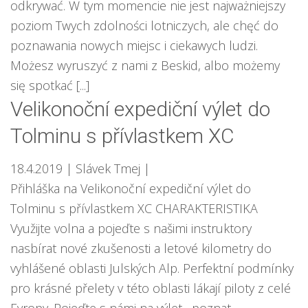
odkrywać. W tym momencie nie jest najważniejszy
poziom Twych zdolności lotniczych, ale chęć do
poznawania nowych miejsc i ciekawych ludzi.
Możesz wyruszyć z nami z Beskid, albo możemy
się spotkać [...]
Velikonoční expediční výlet do
Tolminu s přívlastkem XC
18.4.2019
| Slávek Tmej
|
Přihláška na Velikonoční expediční výlet do
Tolminu s přívlastkem XC CHARAKTERISTIKA
Využijte volna a pojeďte s našimi instruktory
nasbírat nové zkušenosti a letové kilometry do
vyhlášené oblasti Julských Alp. Perfektní podmínky
pro krásné přelety v této oblasti lákají piloty z celé