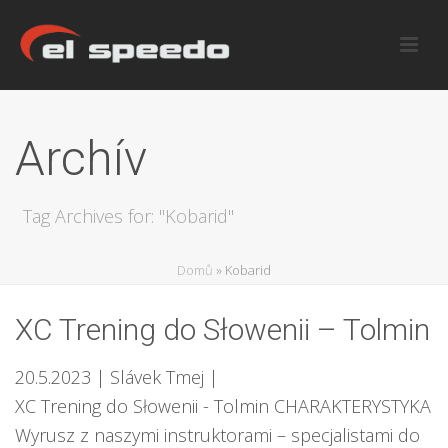
Archív
Tag Archives for: "Kobarid"
Domů
»
Kobarid
XC Trening do Słowenii – Tolmin
20.5.2023
| Slávek Tmej
|
XC Trening do Słowenii - Tolmin CHARAKTERYSTYKA
Wyrusz z naszymi instruktorami – specjalistami do