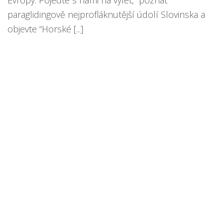
Evropy. Pojeďte s námi na výlet, poznat
paraglidingově nejprofláknutější údolí Slovinska a
objevte “Horské [...]