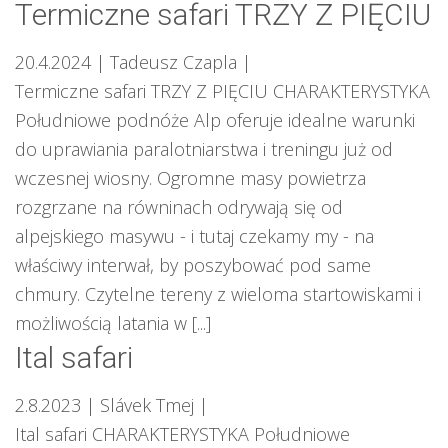
Termiczne safari TRZY Z PIĘCIU
20.4.2024
| Tadeusz Czapla
|
Termiczne safari TRZY Z PIĘCIU CHARAKTERYSTYKA
Południowe podnóże Alp oferuje idealne warunki
do uprawiania paralotniarstwa i treningu już od
wczesnej wiosny. Ogromne masy powietrza
rozgrzane na równinach odrywają się od
alpejskiego masywu - i tutaj czekamy my - na
właściwy interwał, by poszybować pod same
chmury. Czytelne tereny z wieloma startowiskami i
możliwością latania w [...]
Ital safari
2.8.2023
| Slávek Tmej
|
Ital safari CHARAKTERYSTYKA Południowe