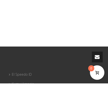
0
El Speedo ID
Kursy i licencje
PG sprzęt
Piloci dla pilotów