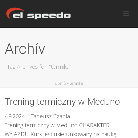
Archív
Tag Archives for: "termika"
Domů
»
termika
Trening termiczny w Meduno
4.9.2024
| Tadeusz Czapla
|
Trening termiczny w Meduno CHARAKTER
WYJAZDU Kurs jest ukierunkowany na naukę