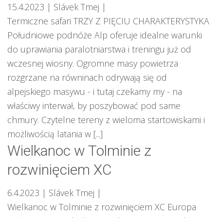
15.4.2023
| Slávek Tmej
|
Termiczne safari TRZY Z PIĘCIU CHARAKTERYSTYKA
Południowe podnóże Alp oferuje idealne warunki
do uprawiania paralotniarstwa i treningu już od
wczesnej wiosny. Ogromne masy powietrza
rozgrzane na równinach odrywają się od
alpejskiego masywu - i tutaj czekamy my - na
właściwy interwał, by poszybować pod same
chmury. Czytelne tereny z wieloma startowiskami i
możliwością latania w [...]
Wielkanoc w Tolminie z
rozwinięciem XC
6.4.2023
| Slávek Tmej
|
Wielkanoc w Tolminie z rozwinięciem XC Europa