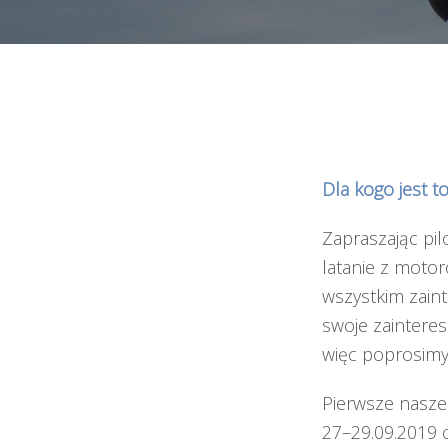
Dla kogo jest t
Zapraszając p
latanie z moto
wszystkim zai
swoje zainteres
więc poprosimy
Pierwsze nasz
27–29.09.2019 