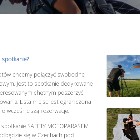
o spotkanie?
ilotów chcemy połączyć swobodne
rowym. Jest to spotkanie dedykowane
nteresowanym chętnym poszerzyć
owania. Lista miejsc jest ograniczona
 o wcześniejszą rezerwację.
e spotkanie SAFETY MOTOPARASEM
odbędzie się w Czechach pod