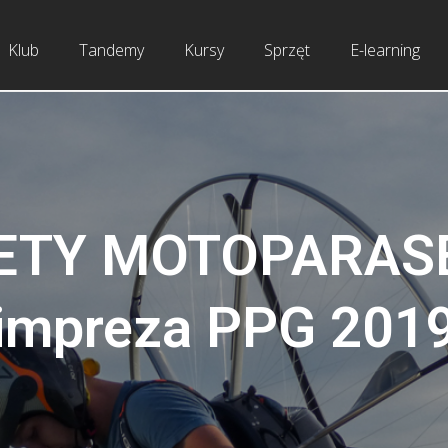
Klub
Tandemy
Kursy
Sprzęt
E-learning
ETY MOTOPARAS
impreza PPG 201