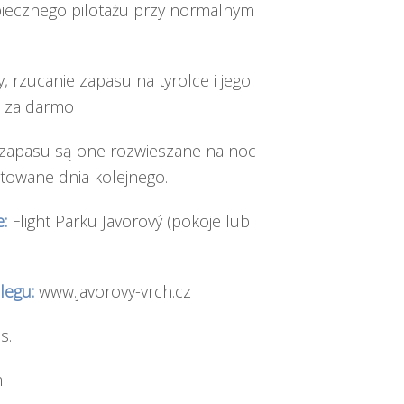
piecznego pilotażu przy normalnym
, rzucanie zapasu na tyrolce i jego
: za darmo
zapasu są one rozwieszane na noc i
towane dnia kolejnego.
:
Flight Parku Javorový (pokoje lub
legu:
www.javorovy-vrch.cz
s.
m