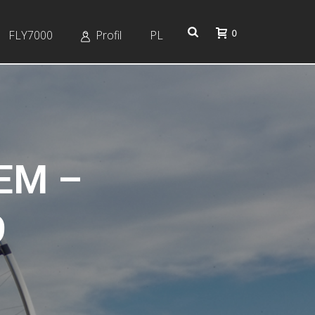
0
FLY7000
Profil
PL
EM –
9