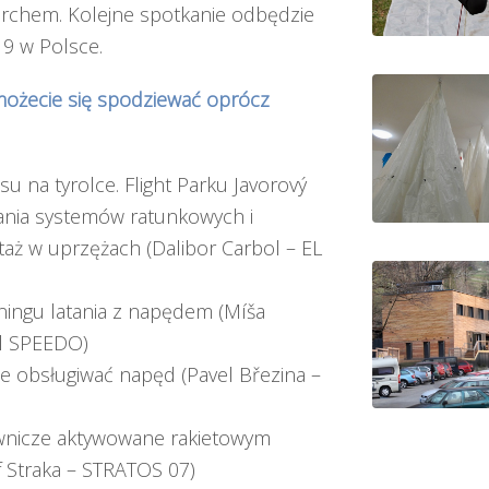
chem. Kolejne spotkanie odbędzie
19 w Polsce.
 możecie się spodziewać oprócz
su na tyrolce. Flight Parku Javorový
nia systemów ratunkowych i
ż w uprzężach (Dalibor Carbol – EL
ningu latania z napędem (Míša
l SPEEDO)
ie obsługiwać napęd (Pavel Březina –
wnicze aktywowane rakietowym
 Straka – STRATOS 07)