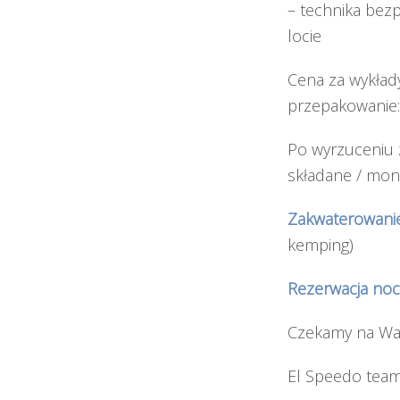
– technika bez
locie
Cena za wykłady
przepakowanie
Po wyrzuceniu 
składane / mon
Zakwaterowanie
kemping)
Rezerwacja noc
Czekamy na Wa
El Speedo tea