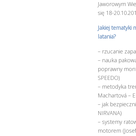
Jaworowym Wier
się 18-20.10.20
Jakiej tematyki
latania?
– rzucanie zapa
– nauka pakowa
poprawny monta
SPEEDO)
– metodyka tre
Machartová – E
– jak bezpieczn
NIRVANA)
– systemy rato
motorem (Josef