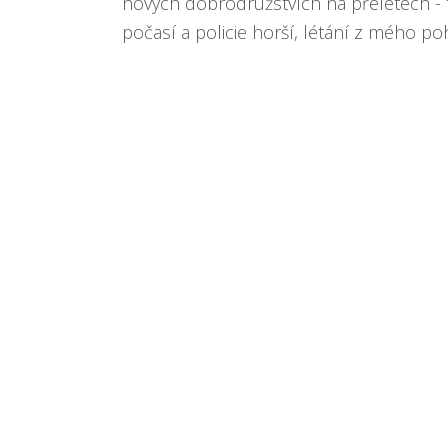
nových dobrodružstvích na přeletech - 
počasí a policie horší, létání z mého poh