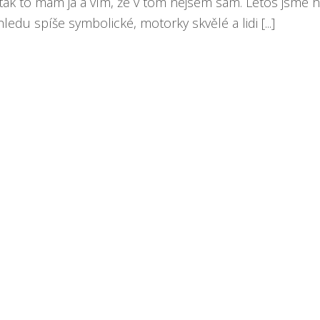
tak to mám já a vím, že v tom nejsem sám. Letos jsme 
ledu spíše symbolické, motorky skvělé a lidi [...]