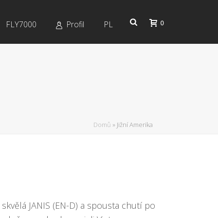
0
FLY7000
Profil
PL
Domů
»
Jižní Amerika
skvělá JANIS (EN-D) a spousta chutí po