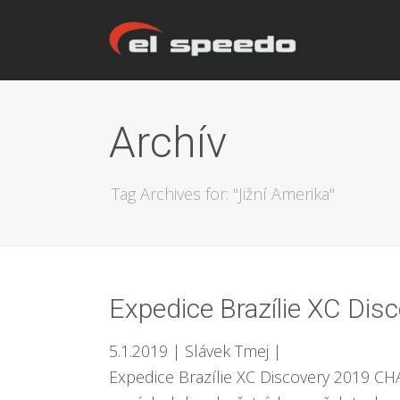
Archív
Tag Archives for: "Jižní Amerika"
Expedice Brazílie XC Dis
5.1.2019
| Slávek Tmej
|
Expedice Brazílie XC Discovery 2019 CH