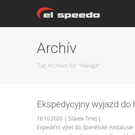
Archív
Tag Archives for: "Malaga"
Ekspedycyjny wyjazd do h
18.10.2020
| Slávek Tmej
|
Expediční výlet do španělské Andalusie