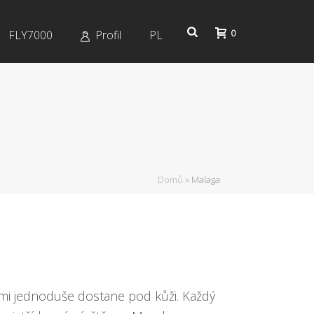
0
FLY7000
Profil
PL
Domů
»
Malaga
lmi jednoduše dostane pod kůži. Každý