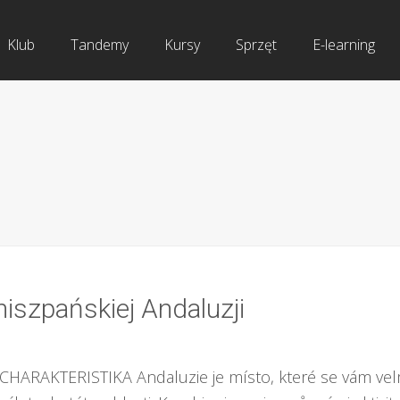
Klub
Tandemy
Kursy
Sprzęt
E-learning
iszpańskiej Andaluzji
 CHARAKTERISTIKA Andaluzie je místo, které se vám ve