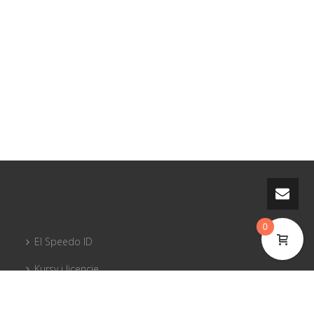
0
El Speedo ID
Kursy i licencje
PG sprzęt