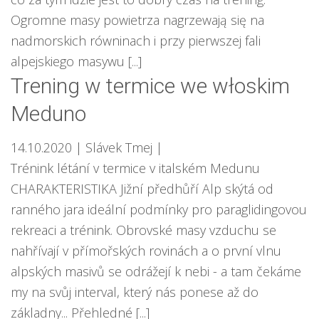
Ogromne masy powietrza nagrzewają się na
nadmorskich równinach i przy pierwszej fali
alpejskiego masywu [...]
Trening w termice we włoskim
Meduno
14.10.2020
| Slávek Tmej
|
Trénink létání v termice v italském Medunu
CHARAKTERISTIKA Jižní předhůří Alp skýtá od
ranného jara ideální podmínky pro paraglidingovou
rekreaci a trénink. Obrovské masy vzduchu se
nahřívají v přímořských rovinách a o první vlnu
alpských masivů se odrážejí k nebi - a tam čekáme
my na svůj interval, který nás ponese až do
základny... Přehledné [...]