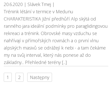
20.6.2020
| Slávek Tmej
|
Trénink létání v termice v Medunu
CHARAKTERISTIKA Jižní předhůří Alp skýtá od
ranného jara ideální podmínky pro paraglidingovou
rekreaci a trénink. Obrovské masy vzduchu se
nahřívají v přímořských rovinách a o první vlnu
alpských masivů se odrážejí k nebi - a tam čekáme
my na svůj interval, který nás ponese až do
základny... Přehledné terény [...]
1
2
Następny