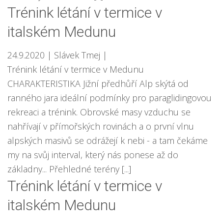
Trénink létání v termice v
italském Medunu
24.9.2020
| Slávek Tmej
|
Trénink létání v termice v Medunu
CHARAKTERISTIKA Jižní předhůří Alp skýtá od
ranného jara ideální podmínky pro paraglidingovou
rekreaci a trénink. Obrovské masy vzduchu se
nahřívají v přímořských rovinách a o první vlnu
alpských masivů se odrážejí k nebi - a tam čekáme
my na svůj interval, který nás ponese až do
základny... Přehledné terény [...]
Trénink létání v termice v
italském Medunu