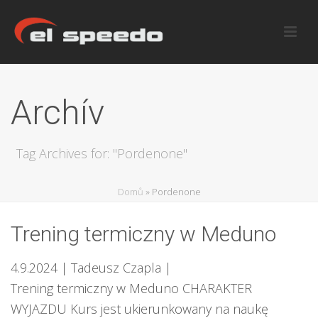
Archív
Tag Archives for: "Pordenone"
Domů
»
Pordenone
Trening termiczny w Meduno
4.9.2024
| Tadeusz Czapla
|
Trening termiczny w Meduno CHARAKTER
WYJAZDU Kurs jest ukierunkowany na naukę