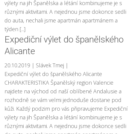
výlety na jih Španělska a létání kombinujeme je s
různými aktivitami. A nejednou jsme dokonce sedli
do auta, nechali jsme apartmán apartmánem a
týden [...]
Expediční výlet do španělského
Alicante
20.10.2019
| Slávek Tmej
|
Expediční výlet do španělského Alicante
CHARAKTERISTIKA Španělský region Valencie
najdete na východ od naší oblíbené Andalusie a
rozhodně se vám velmi jednoduše dostane pod
kůži. Každý podzim pro vás připravujeme Expediční
výlety na jih Španělska a létání kombinujeme je s
různými aktivitami. A nejednou jsme dokonce sedli