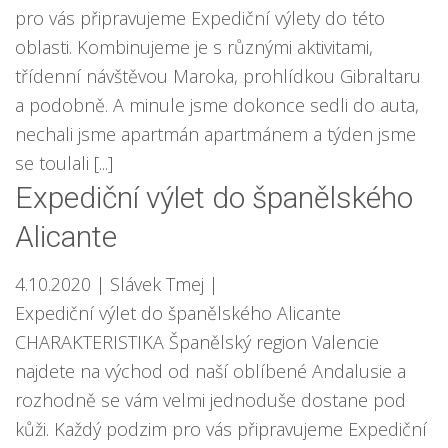
pro vás připravujeme Expediční výlety do této
oblasti. Kombinujeme je s různými aktivitami,
třídenní návštěvou Maroka, prohlídkou Gibraltaru
a podobně. A minule jsme dokonce sedli do auta,
nechali jsme apartmán apartmánem a týden jsme
se toulali [...]
Expediční výlet do španělského
Alicante
4.10.2020
| Slávek Tmej
|
Expediční výlet do španělského Alicante
CHARAKTERISTIKA Španělský region Valencie
najdete na východ od naší oblíbené Andalusie a
rozhodně se vám velmi jednoduše dostane pod
kůži. Každý podzim pro vás připravujeme Expediční