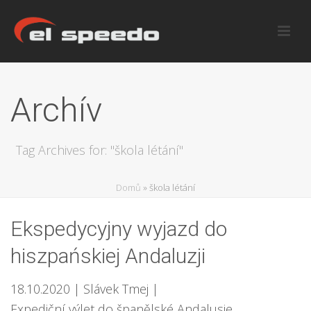
Archív
Tag Archives for: "škola létání"
Domů
»
škola létání
Ekspedycyjny wyjazd do
hiszpańskiej Andaluzji
18.10.2020
| Slávek Tmej
|
Expediční výlet do španělské Andalusie