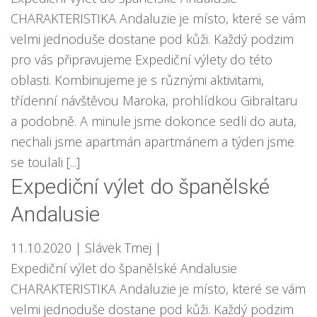
CHARAKTERISTIKA Andaluzie je místo, které se vám
velmi jednoduše dostane pod kůži. Každý podzim
pro vás připravujeme Expediční výlety do této
oblasti. Kombinujeme je s různými aktivitami,
třídenní návštěvou Maroka, prohlídkou Gibraltaru
a podobně. A minule jsme dokonce sedli do auta,
nechali jsme apartmán apartmánem a týden jsme
se toulali [...]
Expediční výlet do španělské
Andalusie
11.10.2020
| Slávek Tmej
|
Expediční výlet do španělské Andalusie
CHARAKTERISTIKA Andaluzie je místo, které se vám
velmi jednoduše dostane pod kůži. Každý podzim