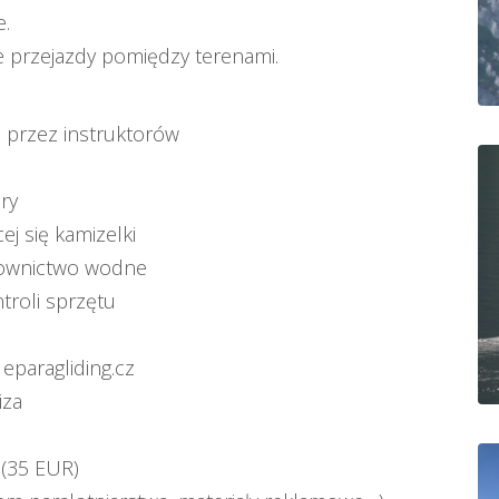
e.
e przejazdy pomiędzy terenami.
e przez instruktorów
ry
j się kamizelki
atownictwo wodne
troli sprzętu
eparagliding.cz
iza
 (35 EUR)