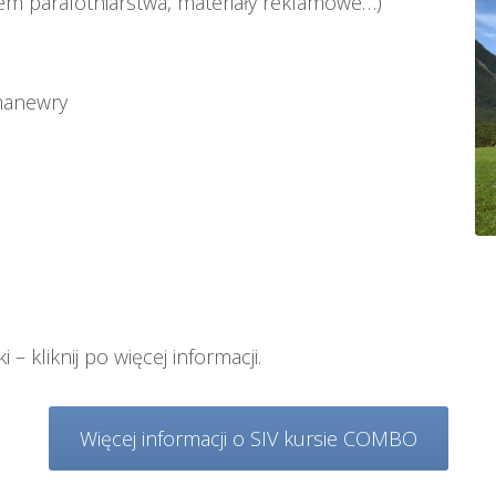
m paralotniarstwa, materiały reklamowe…)
 manewry
– kliknij po więcej informacji
.
Więcej informacji o SIV kursie COMBO