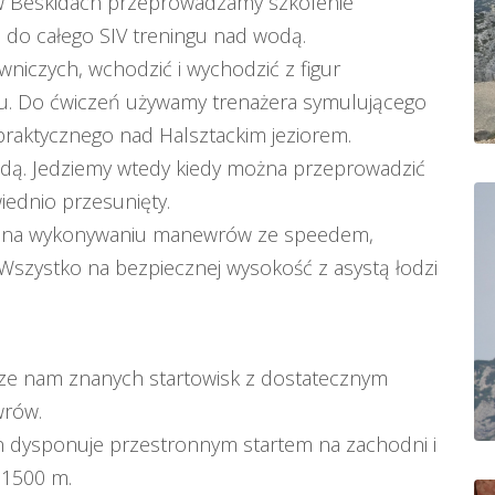
w Beskidach przeprowadzamy szkolenie
 do całego SIV treningu nad wodą.
niczych, wchodzić i wychodzić z figur
tu. Do ćwiczeń używamy trenażera symulującego
raktycznego nad Halsztackim jeziorem.
odą. Jedziemy wtedy kiedy można przeprowadzić
iednio przesunięty.
ne na wykonywaniu manewrów ze speedem,
. Wszystko na bezpiecznej wysokość z asystą łodzi
ze nam znanych startowisk z dostatecznym
wrów.
n dysponuje przestronnym startem na zachodni i
 1500 m.