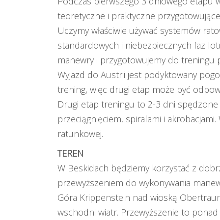
Podczas pierwszego 3 dniowego etapu 
teoretyczne i praktyczne przygotowujące
Uczymy właściwie używać systemów ratow
standardowych i niebezpiecznych faz lo
manewry i przygotowujemy do treningu p
Wyjazd do Austrii jest podyktowany pog
trening, więc drugi etap może być odpow
Drugi etap treningu to 2-3 dni spędzo
przeciągnięciem, spiralami i akrobacjami
ratunkowej.
TEREN
W Beskidach będziemy korzystać z dobr
przewyższeniem do wykonywania mane
Góra Krippenstein nad wioską Obertrau
wschodni wiatr. Przewyższenie to ponad