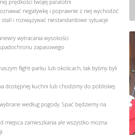
ej prędkości twojej paralotni
znawać negatywkę i poprawnie z niej wychodzić
stall i rozwiązywać niestandardowe sytuacje
anewry wytracania wysokości
e spadochronu zapasowego
szym flight-parku lub okolicach, tak byśmy byli
a dostępnej kuchni lub chodzimy do pobliskiej
 wybrane według pogody. Spać będziemy na
od miejsca zamieszkania ale wszystko można
i.