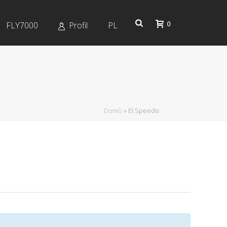
0
FLY7000
Profil
PL
Domů
»
El Speedo