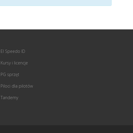
El Speedo ID
Kursy i licencje
PG sprzęt
Piloci dla pilotów
Tandemy