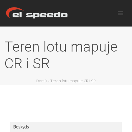
Teren lotu mapuje
CR i SR
Domů
»
Teren lotu mapuje CR i SR
Beskyds