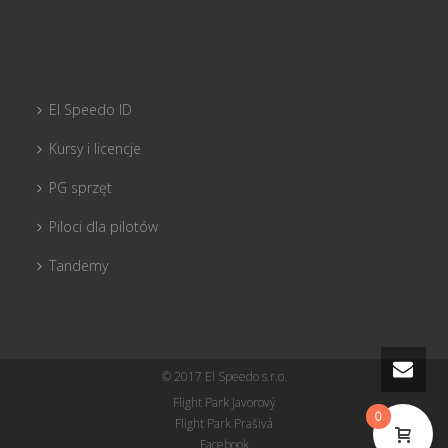
El Speedo ID
Kursy i licencje
PG sprzęt
Piloci dla pilotów
Tandemy
© 2017 El Speedo s.r.o.
Flight Park Javorový
0
Flight Park Prašivá
Facebook