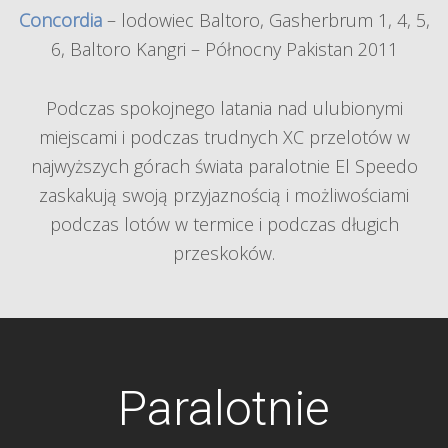
Concordia
– lodowiec Baltoro, Gasherbrum 1, 4, 5,
6, Baltoro Kangri – Północny Pakistan 2011
Podczas spokojnego latania nad ulubionymi
miejscami i podczas trudnych XC przelotów w
najwyższych górach świata paralotnie El Speedo
zaskakują swoją przyjaznością i możliwościami
podczas lotów w termice i podczas długich
przeskoków.
Paralotnie