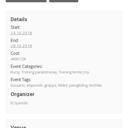
Details
Start:
24.10.2018
End:
28.10.2018
Cost:
4400 CZK
Event Categories:
Kursy
,
Trening paralotniowy
,
Trening termiczny
Event Tags:
bassano
,
elspeedo
,
grappa
,
létání
,
paragliding
,
termika
Organizer
El Speedo
Venue