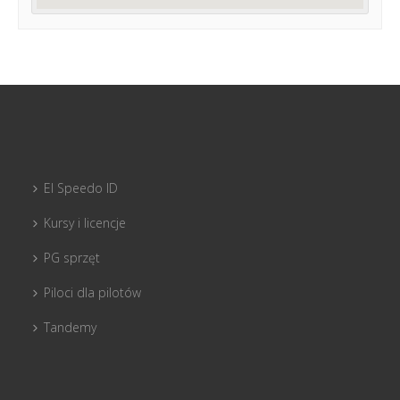
El Speedo ID
Kursy i licencje
PG sprzęt
Piloci dla pilotów
Tandemy