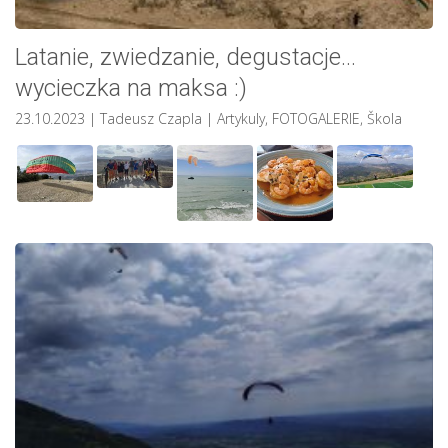
Latanie, zwiedzanie, degustacje…
wycieczka na maksa :)
23.10.2023
| Tadeusz Czapla
|
Artykuly
,
FOTOGALERIE
,
Škola