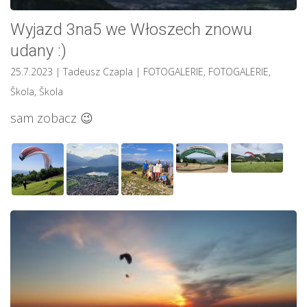
Wyjazd 3na5 we Włoszech znowu
udany :)
25.7.2023
| Tadeusz Czapla
|
FOTOGALERIE
,
FOTOGALERIE
,
Škola
,
Škola
sam zobacz 😉