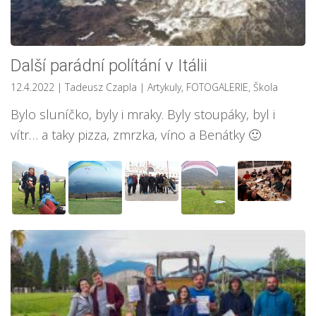
Další parádní polítání v Itálii
12.4.2022
| Tadeusz Czapla
|
Artykuly
,
FOTOGALERIE
,
Škola
Bylo sluníčko, byly i mraky. Byly stoupáky, byl i
vítr… a taky pizza, zmrzka, víno a Benátky 🙂