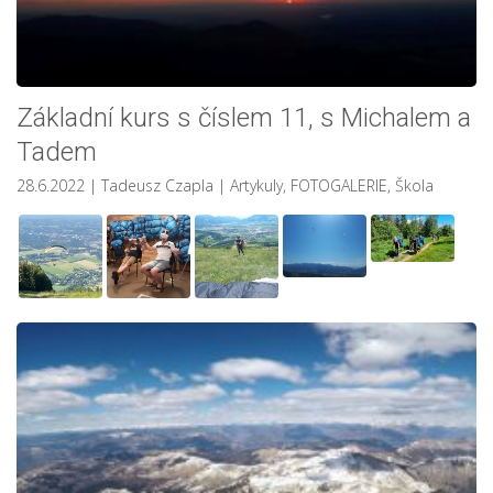
Základní kurs s číslem 11, s Michalem a
Tadem
28.6.2022
| Tadeusz Czapla
|
Artykuly
,
FOTOGALERIE
,
Škola