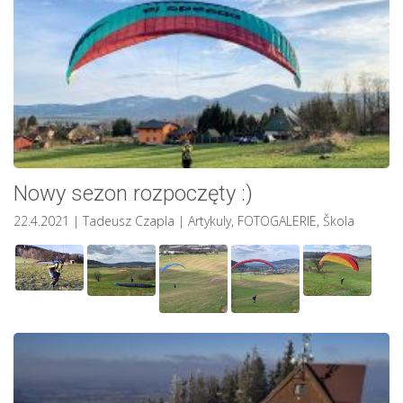
Nowy sezon rozpoczęty :)
22.4.2021
| Tadeusz Czapla
|
Artykuly
,
FOTOGALERIE
,
Škola