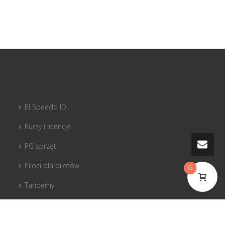
El Speedo ID
Kursy i licencje
PG sprzęt
Piloci dla pilotów
0
Tandemy