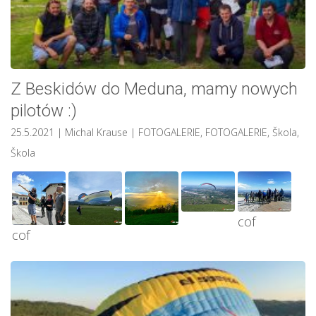
Z Beskidów do Meduna, mamy nowych
pilotów :)
25.5.2021
| Michal Krause
|
FOTOGALERIE
,
FOTOGALERIE
,
Škola
,
Škola
cof
cof