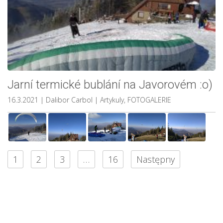
Jarní termické bublání na Javorovém :o)
16.3.2021
| Dalibor Carbol
|
Artykuly
,
FOTOGALERIE
1
2
3
…
16
Następny