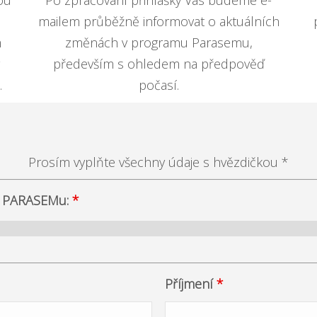
ou
Po zpracování přihlášky Vás budeme e-
.
mailem průběžně informovat o aktuálních
m
změnách v programu Parasemu,
především s ohledem na předpověď
.
počasí.
Prosím vyplňte všechny údaje s hvězdičkou *
ín PARASEMu:
*
Příjmení
*