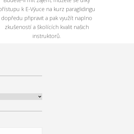
Budete-li mít zájem, můžete se díky
přístupu k E-Výuce na kurz paraglidingu
dopředu připravit a pak využít naplno
zkušeností a školících kvalit našich
instruktorů.