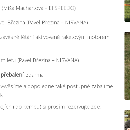
í (Míša Machartová – El SPEEDO)
el Březina (Pavel Březina – NIRVANA)
 závěsné létání aktivované raketovým motorem
ém letu (Pavel Březina – NIRVANA)
přebalení:
zdarma
 vyvěsíme a dopoledne také postupně zabalíme
k.
ojích i do kempu) si prosím rezervujte zde: