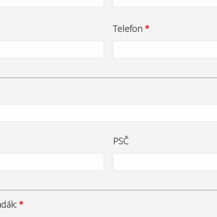
Telefon
*
PSČ
adák:
*