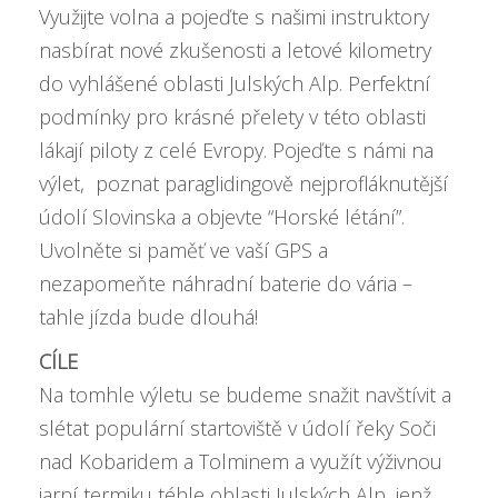
Využijte volna a pojeďte s našimi instruktory
nasbírat nové zkušenosti a letové kilometry
do vyhlášené oblasti Julských Alp. Perfektní
podmínky pro krásné přelety v této oblasti
lákají piloty z celé Evropy. Pojeďte s námi na
výlet, poznat paraglidingově nejprofláknutější
údolí Slovinska a objevte “Horské létání”.
Uvolněte si paměť ve vaší GPS a
nezapomeňte náhradní baterie do vária –
tahle jízda bude dlouhá!
CÍLE
Na tomhle výletu se budeme snažit navštívit a
slétat populární startoviště v údolí řeky Soči
nad Kobaridem a Tolminem a využít výživnou
jarní termiku téhle oblasti Julských Alp, jenž