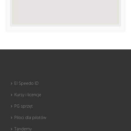
El Speedo ID
Kursy i licencje
PG sprzęt
Piloci dla pilotów
Tandemy