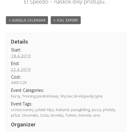
El Speedo – náskok díky přístupu…
+ GOOGLE CALENDAR
+ ICAL EXPORT
Details
Start:
18.4.2019
End:
22.4.2019
Cost:
4400 CZK
Event Categories:
Kursy
,
Trening paralotniowy
,
Wycieczki ekspedycyjne
Event Tags:
crosscountry
,
Julské Alpy
,
Kobarid
,
paragliding
,
pizza
,
přelety
,
pršut
,
Slovinsko
,
Soča
,
termika
,
Tolmin
,
trénink
,
vino
Organizer