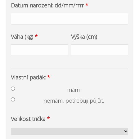
Datum narození: dd/mm/rrrr
*
Váha (kg)
*
Výška (cm)
Vlastní padák:
*
mám.
nemám, potřebuji půjčit.
Velikost trička
*