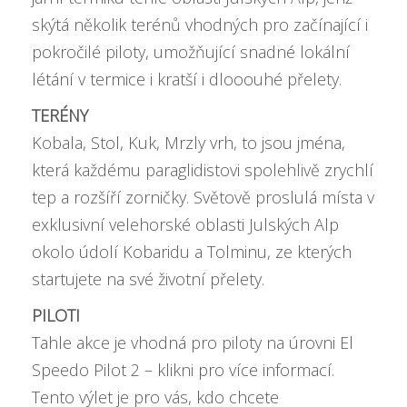
skýtá několik terénů vhodných pro začínající i
pokročilé piloty, umožňující snadné lokální
létání v termice i kratší i dlooouhé přelety.
TERÉNY
Kobala, Stol, Kuk, Mrzly vrh, to jsou jména,
která každému paraglidistovi spolehlivě zrychlí
tep a rozšíří zorničky. Světově proslulá místa v
exklusivní velehorské oblasti Julských Alp
okolo údolí Kobaridu a Tolminu, ze kterých
startujete na své životní přelety.
PILOTI
Tahle akce je vhodná pro piloty na úrovni
El
Speedo Pilot 2 – klikni pro více informací
.
Tento výlet je pro vás, kdo chcete