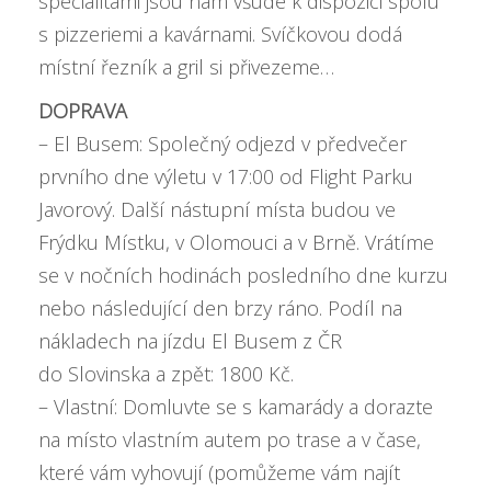
specialitami jsou nám všude k dispozici spolu
s pizzeriemi a kavárnami. Svíčkovou dodá
místní řezník a gril si přivezeme…
DOPRAVA
– El Busem: Společný odjezd v předvečer
prvního dne výletu v 17:00 od Flight Parku
Javorový. Další nástupní místa budou ve
Frýdku Místku, v Olomouci a v Brně. Vrátíme
se v nočních hodinách posledního dne kurzu
nebo následující den brzy ráno. Podíl na
nákladech na jízdu El Busem z ČR
do Slovinska a zpět: 1800 Kč.
– Vlastní: Domluvte se s kamarády a dorazte
na místo vlastním autem po trase a v čase,
které vám vyhovují (pomůžeme vám najít