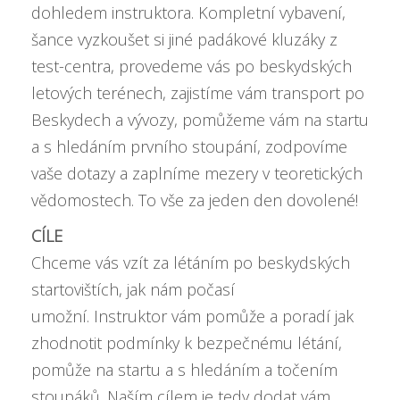
dohledem instruktora. Kompletní vybavení,
šance vyzkoušet si jiné padákové kluzáky z
test-centra, provedeme vás po beskydských
letových terénech, zajistíme vám transport po
Beskydech a vývozy, pomůžeme vám na startu
a s hledáním prvního stoupání, zodpovíme
vaše dotazy a zaplníme mezery v teoretických
vědomostech. To vše za jeden den dovolené!
CÍLE
Chceme vás vzít za létáním po beskydských
startovištích, jak nám počasí
umožní. Instruktor vám pomůže a poradí jak
zhodnotit podmínky k bezpečnému létání,
pomůže na startu a s hledáním a točením
stoupáků. Naším cílem je tedy dodat vám