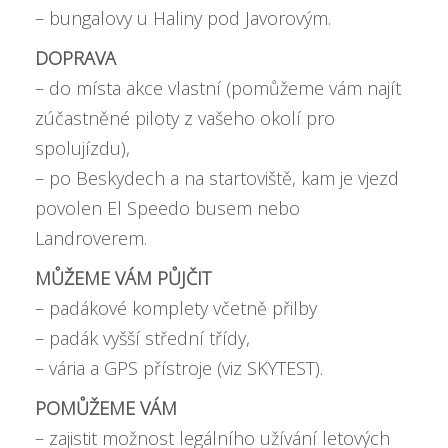
– bungalovy u Haliny pod Javorovým.
DOPRAVA
– do místa akce vlastní (pomůžeme vám najít
zúčastněné piloty z vašeho okolí pro
spolujízdu),
– po Beskydech a na startoviště, kam je vjezd
povolen El Speedo busem nebo
Landroverem.
MŮŽEME VÁM PŮJČIT
– padákové komplety včetně přilby
– padák vyšší střední třídy,
– vária a GPS přístroje (viz SKYTEST).
POMŮŽEME VÁM
– zajistit možnost legálního užívání letových