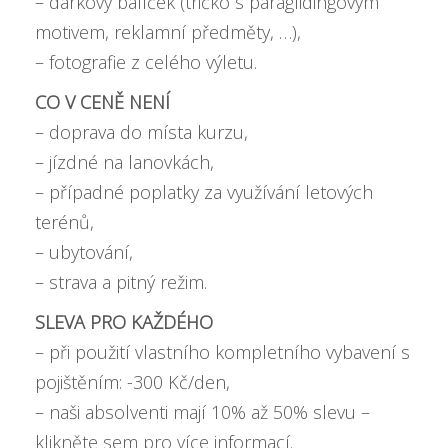
– dárkový balíček (tričko s paraglidingovým
motivem, reklamní předměty, …),
– fotografie z celého výletu.
CO V CENĚ NENÍ
– doprava do místa kurzu,
– jízdné na lanovkách,
– případné poplatky za využívání letových
terénů,
– ubytování,
– strava a pitný režim.
SLEVA PRO KAŽDÉHO
– při použití vlastního kompletního vybavení s
pojištěním: -300 Kč/den,
– naši absolventi mají
10% až 50% slevu –
klikněte sem pro více informací
.