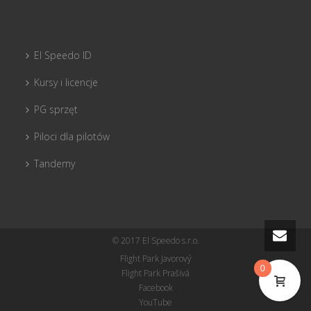
El Speedo ID
Kursy i licencje
PG sprzęt
Piloci dla pilotów
Tandemy
© 2017 El Speedo s.r.o.
Flight Park Javorový
0
Flight Park Prašivá
Facebook
YouTube