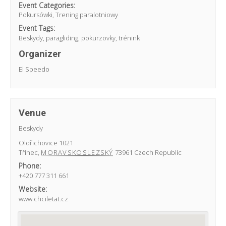
Event Categories:
Pokursówki
,
Trening paralotniowy
Event Tags:
Beskydy
,
paragliding
,
pokurzovky
,
trénink
Organizer
El Speedo
Venue
Beskydy
Oldřichovice 1021
Třinec
,
MORAVSKOSLEZSKÝ
73961
Czech Republic
Phone:
+420 777 311 661
Website:
www.chciletat.cz