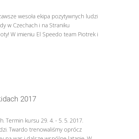
 zawsze wesoła ekipa pozytywnych ludzi
dy w Czechach i na Straniku
loty! W imieniu El Speedo team Piotrek i
kidach 2017
 Termin kursu 29. 4. - 5. 5. 2017.
udzi. Twardo trenowaliśmy oprócz
my na was i dalsze wspólne latanie. W