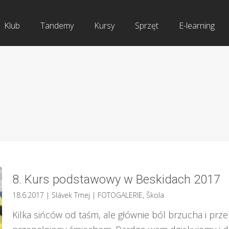
Klub
Tandemy
Kursy
Sprzęt
E-learning
8. Kurs podstawowy w Beskidach 2017
18.6.2017
| Slávek Tmej
|
FOTOGALERIE
,
Škola
Kilka sińców od taśm, ale głównie ból brzucha i prz