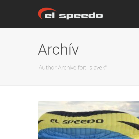
Archív
Author Archive for: "slavek"