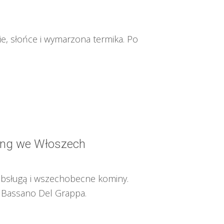
ie, słońce i wymarzona termika. Po
ding we Włoszech
 obsługą i wszechobecne kominy.
o Bassano Del Grappa.