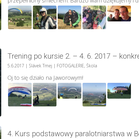
przepełniony śmiechem. Bardzo wam dziękujemy i 
Trening po kursie 2. – 4. 6. 2017 – konk
5.6.2017
| Slávek Tmej
|
FOTOGALERIE
,
Škola
Oj to się działo na Jaworowym!
4. Kurs podstawowy paralotniarstwa w 