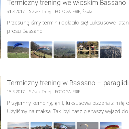
Termiczny trening we włoskim Bassano
31.3.2017
| Slávek Tmej
|
FOTOGALERIE
,
Škola
Przesunęliśmy termin i opłaciło się! Luksusowe latan
prosu Bassano!
Termiczny trening w Bassano – paragli
15.3.2017
| Slávek Tmej
|
FOTOGALERIE
Przyjemny kemping, grill, luksusowa pizzeria z miłą
Użyliśmy na maksa. Taki był nasz pierwszy wyjazd d