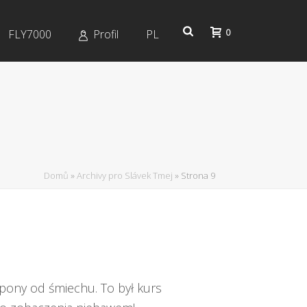
0
FLY7000
Profil
PL
Domů
»
Archivy pro Slávek Tmej
»
Strona 9
epony od śmiechu. To był kurs