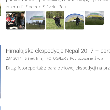
imieniu El Speedo Slávek i Petr
Himalajska ekspedycja Nepal 2017 – paral
23.4.2017
| Slávek Tmej
|
FOTOGALERIE
,
Podróżowanie
,
Škola
Drugi fotoreportaż z paralotniowej ekspedycji na p