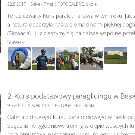
22.5.2017
| Slávek Tmej
|
FOTOGALERIE
,
Škola
To już czwarty Kurs paralotniarstwa w tym roku. Jak
a natura obdarzyła nas wieloma dniami pięknej pogo
(Słowacja)... Już cieszymy się na dalsze wspólne prze
Sławek
2. Kurs podstawowy paraglidingu w Bes
9.5.2017
| Slávek Tmej
|
FOTOGALERIE
,
Škola
Galeria z drugiego kursu paralotniowego w Beskidach.
Spędziliśmy tygodniowy trening w ekipie wesołych l
paralotniarstwa, parawaiting i chmurologię :-) Czeka