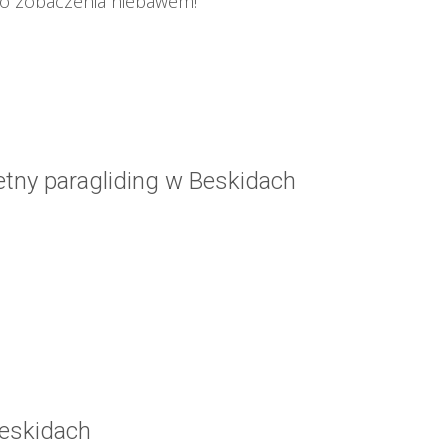
do zobaczenia niebawem!
retny paragliding w Beskidach
Beskidach