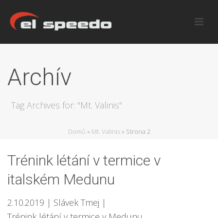
Archív
Tag Archives for: "Mt. Valinis"
Domů
»
Mt. Valinis
»
Strona 2
Trénink létání v termice v
italském Medunu
2.10.2019
| Slávek Tmej
|
Trénink létání v termice v Medunu