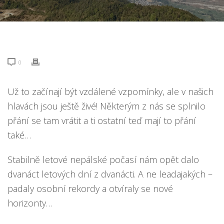
0
Už to začínají být vzdálené vzpomínky, ale v našich
hlavách jsou ještě živé! Některým z nás se splnilo
přání se tam vrátit a ti ostatní teď mají to přání
také…
Stabilně letové nepálské počasí nám opět dalo
dvanáct letových dní z dvanácti. A ne leadajakých –
padaly osobní rekordy a otvíraly se nové
horizonty…