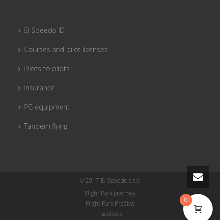
El Speedo ID
Courses and pilot licenses
Pilots to pilots
Insurance
PG equipment
Tandem flying
© 2017 El Speedo s.r.o.
Flight Park Javorový
0
Flight Park Prašivá
Facebook