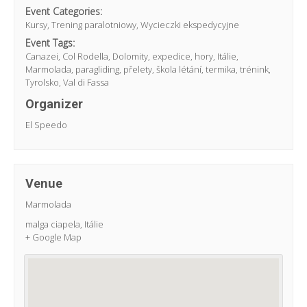
Event Categories:
Kursy
,
Trening paralotniowy
,
Wycieczki ekspedycyjne
Event Tags:
Canazei
,
Col Rodella
,
Dolomity
,
expedice
,
hory
,
Itálie
,
Marmolada
,
paragliding
,
přelety
,
škola létání
,
termika
,
trénink
,
Tyrolsko
,
Val di Fassa
Organizer
El Speedo
Venue
Marmolada
malga ciapela
,
Itálie
+ Google Map