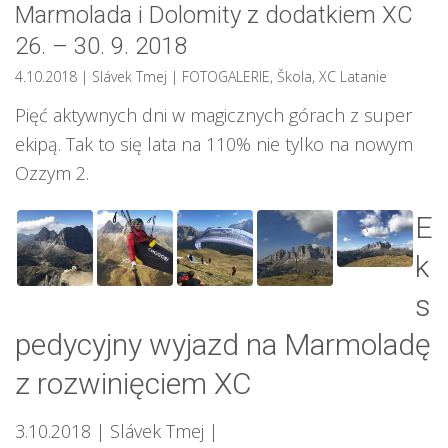
Marmolada i Dolomity z dodatkiem XC
26. – 30. 9. 2018
4.10.2018
| Slávek Tmej
|
FOTOGALERIE
,
Škola
,
XC Latanie
Pięć aktywnych dni w magicznych górach z super
ekipą. Tak to się lata na 110% nie tylko na nowym
Ozzym 2.
E
k
s
pedycyjny wyjazd na Marmoladę
z rozwinięciem XC
3.10.2018
| Slávek Tmej
|