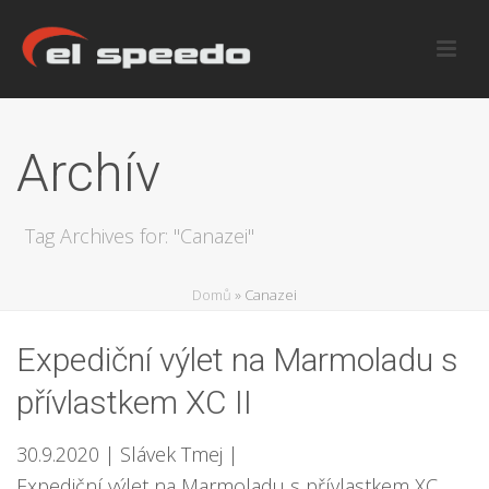
Archív
Tag Archives for: "Canazei"
Domů
»
Canazei
Expediční výlet na Marmoladu s
přívlastkem XC II
30.9.2020
| Slávek Tmej
|
Expediční výlet na Marmoladu s přívlastkem XC