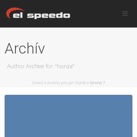
Archív
Author Archive for: "honza"
Domů
»
Archivy pro Jan Staník
»
Strona 7