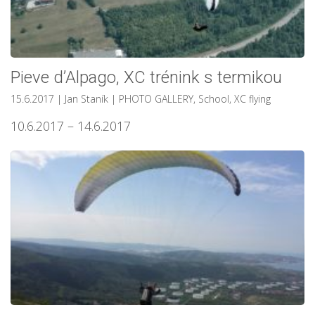
Pieve d’Alpago, XC trénink s termikou
15.6.2017
| Jan Staník
|
PHOTO GALLERY
,
School
,
XC flying
10.6.2017 – 14.6.2017