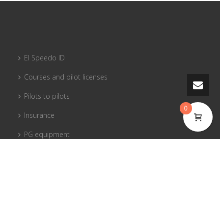
El Speedo ID
Courses and pilot licenses
Pilots to pilots
0
Insurance
PG equipment
Tandem flying
© 2017 El Speedo s.r.o.