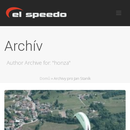
Archív
Author Archive for: "honza"
Domů
»
Archivy pro Jan Staník