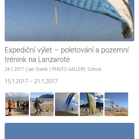
Expediční výlet – poletování a pozemní
trénink na Lanzarote
24.1.2017
| Jan Staník
|
PHOTO GALLERY
,
School
15.1.2017 – 21.1.2017