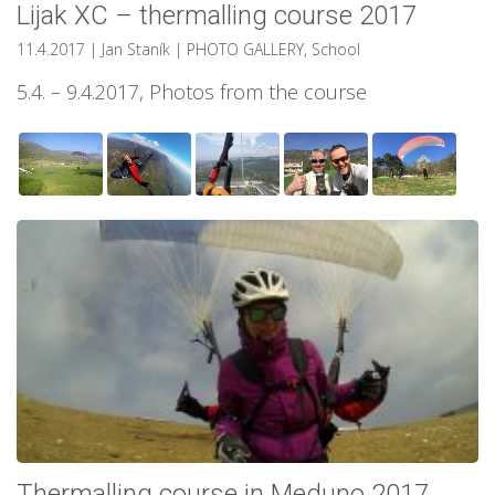
Lijak XC – thermalling course 2017
11.4.2017
| Jan Staník
|
PHOTO GALLERY
,
School
5.4. – 9.4.2017, Photos from the course
Thermalling course in Meduno 2017