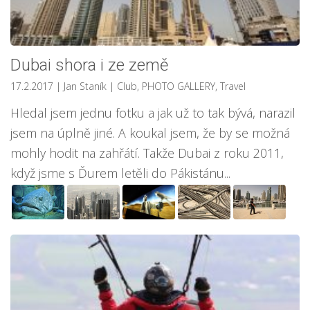
Dubai shora i ze země
17.2.2017
| Jan Staník
|
Club
,
PHOTO GALLERY
,
Travel
Hledal jsem jednu fotku a jak už to tak bývá, narazil
jsem na úplně jiné. A koukal jsem, že by se možná
mohly hodit na zahřátí. Takže Dubai z roku 2011,
když jsme s Ďurem letěli do Pákistánu...