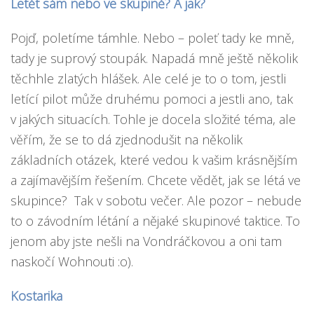
Letět sám nebo ve skupině? A jak?
Pojď, poletíme támhle. Nebo – poleť tady ke mně,
tady je suprový stoupák. Napadá mně ještě několik
těchhle zlatých hlášek. Ale celé je to o tom, jestli
letící pilot může druhému pomoci a jestli ano, tak
v jakých situacích. Tohle je docela složité téma, ale
věřím, že se to dá zjednodušit na několik
základních otázek, které vedou k vašim krásnějším
a zajímavějším řešením. Chcete vědět, jak se létá ve
skupince? Tak v sobotu večer. Ale pozor – nebude
to o závodním létání a nějaké skupinové taktice. To
jenom aby jste nešli na Vondráčkovou a oni tam
naskočí Wohnouti :o).
Kostarika