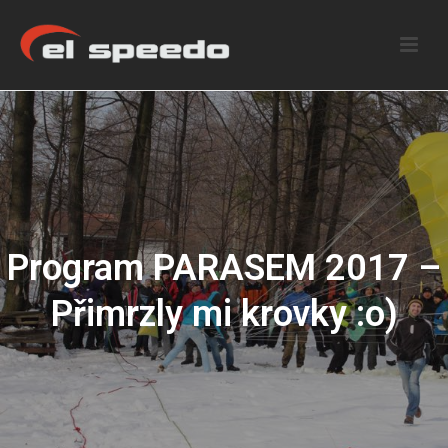
Program PARASEM 2017 –
Přimrzly mi krovky :o)