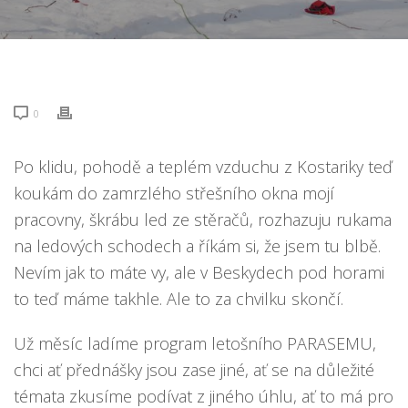
0
Po klidu, pohodě a teplém vzduchu z Kostariky teď
koukám do zamrzlého střešního okna mojí
pracovny, škrábu led ze stěračů, rozhazuju rukama
na ledových schodech a říkám si, že jsem tu blbě.
Nevím jak to máte vy, ale v Beskydech pod horami
to teď máme takhle. Ale to za chvilku skončí.
Už měsíc ladíme program letošního PARASEMU,
chci ať přednášky jsou zase jiné, ať se na důležité
témata zkusíme podívat z jiného úhlu, ať to má pro