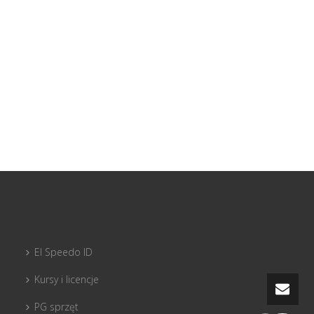
El Speedo ID
Kursy i licencje
PG sprzęt