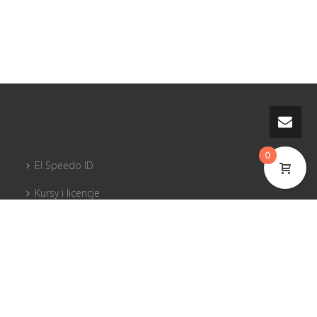
0
El Speedo ID
Kursy i licencje
PG sprzęt
Piloci dla pilotów
Tandemy