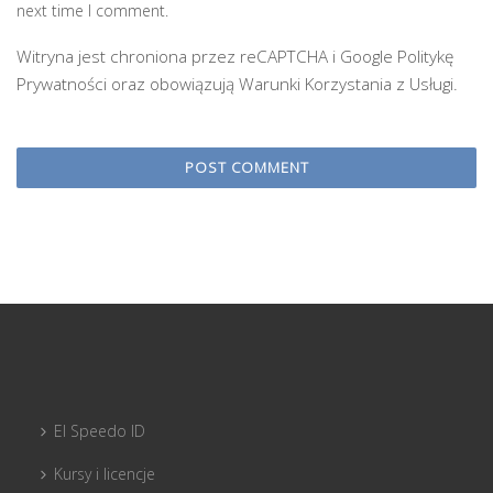
next time I comment.
Witryna jest chroniona przez reCAPTCHA i Google
Politykę
Prywatności
oraz obowiązują
Warunki Korzystania z Usługi
.
El Speedo ID
Kursy i licencje