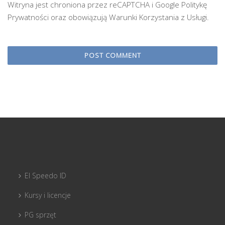
Witryna jest chroniona przez reCAPTCHA i Google
Politykę
Prywatności
oraz obowiązują
Warunki Korzystania z Usługi
.
El Speedo ID
Kursy i licencje
PG sprzęt