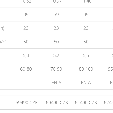
10,52
10,97
11,40
1
39
39
39
h)
23
23
23
/h)
50
50
50
5,0
5,2
5,5
60-80
70-90
80-100
95
–
EN A
EN A
E
59490 CZK
60490 CZK
61490 CZK
624