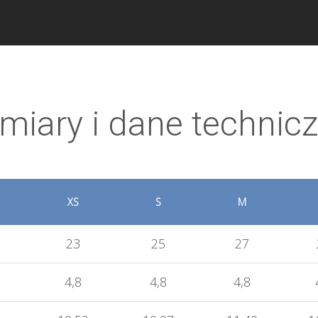
miary i dane technic
XS
S
M
23
25
27
4,8
4,8
4,8