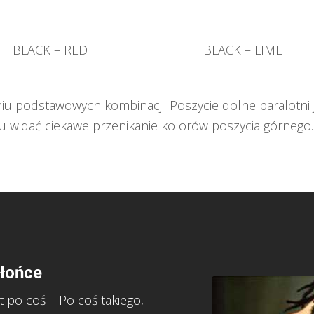
BLACK – RED
BLACK – LIME
podstawowych kombinacji. Poszycie dolne paralotni j
u widać ciekawe przenikanie kolorów poszycia górnego.
słońce
t po coś – Po coś takiego,