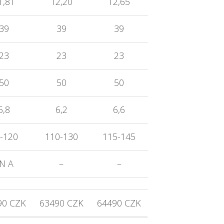
1,81
12,20
12,65
39
39
39
23
23
23
50
50
50
5,8
6,2
6,6
-120
110-130
115-145
N A
–
–
90 CZK
63490 CZK
64490 CZK