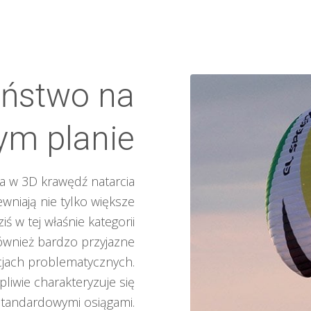
eństwo na
ym planie
ta w 3D krawędź natarcia
niają nie tylko większe
ś w tej właśnie kategorii
również bardzo przyjazne
jach problematycznych.
liwie charakteryzuje się
tandardowymi osiągami.