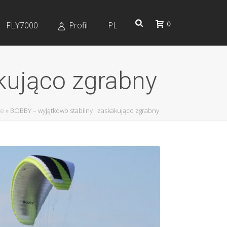
0
FLY7000
Profil
PL
kująco zgrabny
ie
»
BOBBY – wyjątkowo stabilny i zaskakująco zgrabny