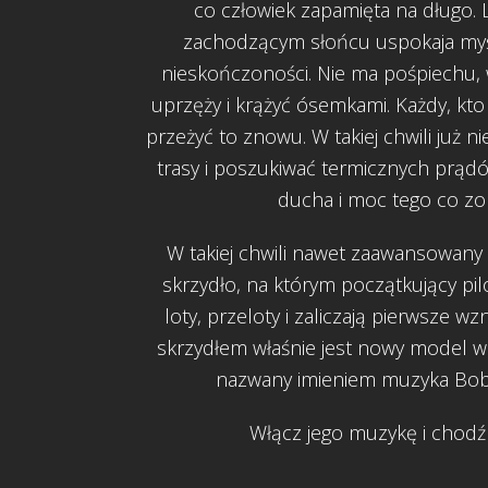
co człowiek zapamięta na długo. L
zachodzącym słońcu uspokaja myś
nieskończoności. Nie ma pośpiechu, 
uprzęży i krążyć ósemkami. Każdy, kto
przeżyć to znowu. W takiej chwili już n
trasy i poszukiwać termicznych prądó
ducha i moc tego co zo
W takiej chwili nawet zaawansowany p
skrzydło, na którym początkujący pil
loty, przeloty i zaliczają pierwsze w
skrzydłem właśnie jest nowy model w
nazwany imieniem muzyka Bob
Włącz jego muzykę i chodź