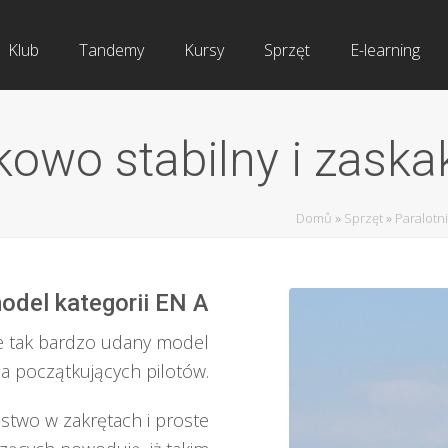
Klub
Tandemy
Kursy
Sprzęt
E-learning
owo stabilny i zaska
Domů
»
Sprzęt
»
Paralotn
odel kategorii EN A
ie tak bardzo udany model
la początkujących pilotów.
ństwo w zakrętach i proste