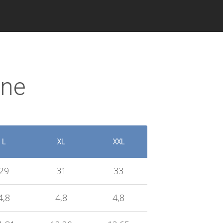
zne
L
XL
XXL
29
31
33
4,8
4,8
4,8