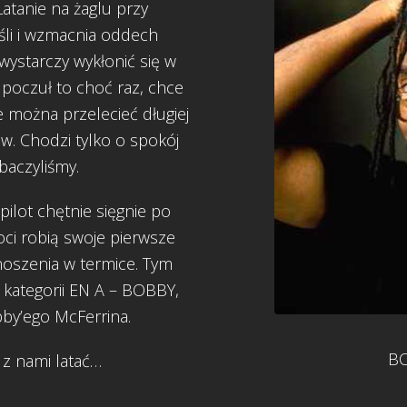
atanie na żaglu przy
li i wzmacnia oddech
wystarczy wykłonić się w
 poczuł to choć raz, chce
ie można przelecieć długiej
w. Chodzi tylko o spokój
baczyliśmy.
ilot chętnie sięgnie po
oci robią swoje pierwsze
znoszenia w termice. Tym
 kategorii EN A – BOBBY,
by’ego McFerrina.
BO
 z nami latać…