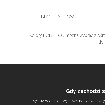
BLACK – YELLOW
Kolory BOBBIEGO można wybrać z ośmiu 
doł
Gdy zachodzi 
Był już wieczór i wyruszyliśmy na szczy