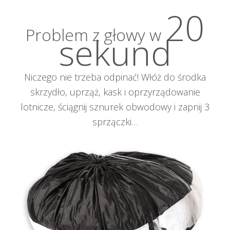
20
Problem z głowy w
sekund
Niczego nie trzeba odpinać! Włóż do środka
skrzydło, uprząż, kask i oprzyrządowanie
lotnicze, ściągnij sznurek obwodowy i zapnij 3
sprzączki…