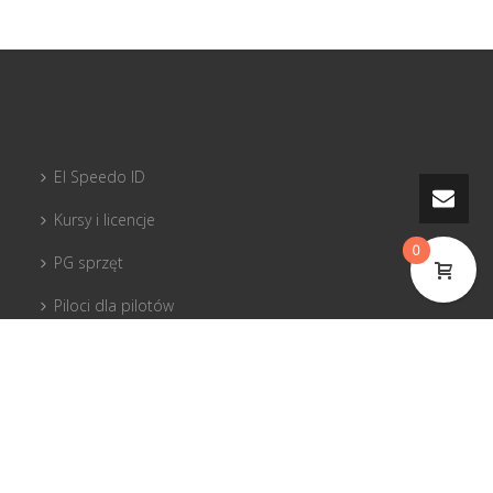
El Speedo ID
Kursy i licencje
0
PG sprzęt
Piloci dla pilotów
Tandemy
© 2017 El Speedo s.r.o.