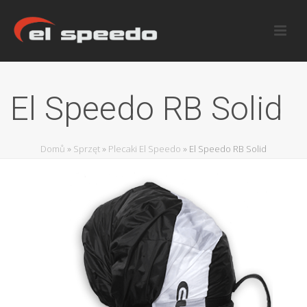
El Speedo RB Solid
Domů
»
Sprzęt
»
Plecaki El Speedo
»
El Speedo RB Solid