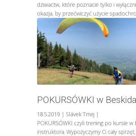
dziwactw, które poznacie tylko i wyłącz
okazja, by przećwiczyć użycie spadochronu
POKURSÓWKI w Beskid
18.5.2019
| Slávek Tmej
|
POKURSÓWKI czyli trening po kursie w B
instruktora. Wypożyczymy Ci cały sprzęt