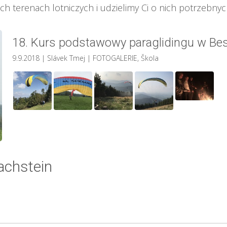
h terenach lotniczych i udzielimy Ci o nich potrzebnyc
18. Kurs podstawowy paraglidingu w Be
9.9.2018
| Slávek Tmej
|
FOTOGALERIE
,
Škola
chstein