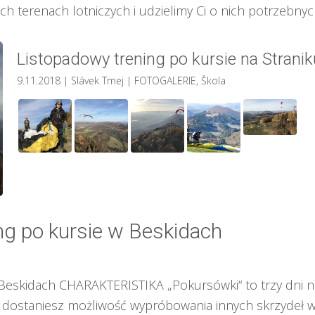
h terenach lotniczych i udzielimy Ci o nich potrzebnyc
Listopadowy trening po kursie na Straniku
9.11.2018
| Slávek Tmej
|
FOTOGALERIE
,
Škola
g po kursie w Beskidach
eskidach CHARAKTERISTIKA „Pokursówki“ to trzy dni nau
, dostaniesz możliwość wypróbowania innych skrzydeł w 