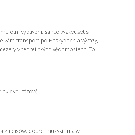
pletní vybavení, šance vyzkoušet si
me vám transport po Beskydech a vývozy,
ezery v teoretických vědomostech. To
nink dvoufázově.
a zapasów, dobrej muzyki i masy