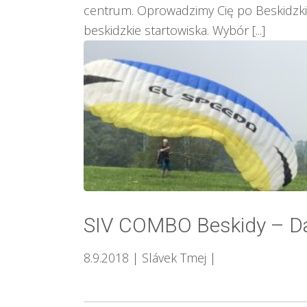
centrum. Oprowadzimy Cię po Beskidzkic
beskidzkie startowiska. Wybór [...]
SIV COMBO Beskidy – Da
8.9.2018
| Slávek Tmej
|