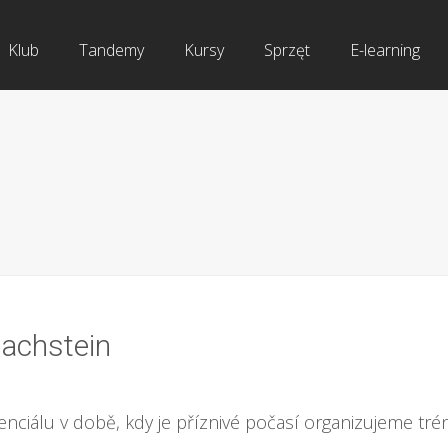
Klub
Tandemy
Kursy
Sprzęt
E-learning
achstein
tenciálu v době, kdy je příznivé počasí organizujeme tré