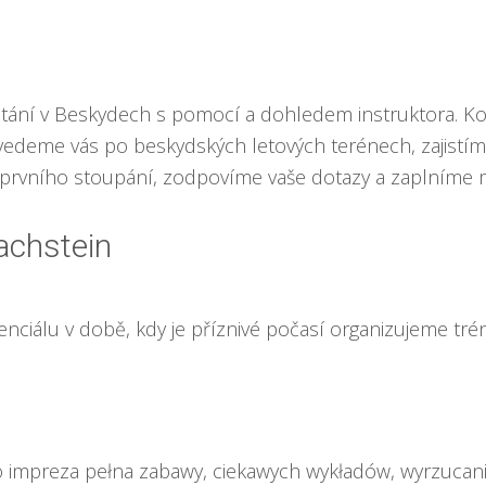
ání v Beskydech s pomocí a dohledem instruktora. Kom
rovedeme vás po beskydských letových terénech, zajistí
rvního stoupání, zodpovíme vaše dotazy a zaplníme m
chstein
tenciálu v době, kdy je příznivé počasí organizujeme tré
impreza pełna zabawy, ciekawych wykładów, wyrzucani