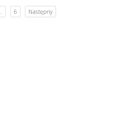
…
6
Następny