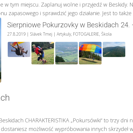
nie w tym miejscu. Zaplanuj wolne i przyjedź w Beskidy.
 zapasowego i sprawdzić jego działanie. Jest to także ok
Sierpniowe Pokurzovky w Beskidach 24. –
27.8.2019
| Slávek Tmej
|
Artykuly
,
FOTOGALERIE
,
Škola
ach
eskidach CHARAKTERISTIKA „Pokursówki“ to trzy dni nau
, dostaniesz możliwość wypróbowania innych skrzydeł w 