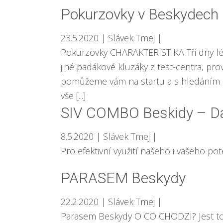
Pokurzovky v Beskydech
23.5.2020
| Slávek Tmej
|
Pokurzovky CHARAKTERISTIKA Tři dny lét
jiné padákové kluzáky z test-centra, p
pomůžeme vám na startu a s hledáním p
vše [...]
SIV COMBO Beskidy – Da
8.5.2020
| Slávek Tmej
|
Pro efektivní využití našeho i vašeho po
PARASEM Beskydy
22.2.2020
| Slávek Tmej
|
Parasem Beskydy O CO CHODZI? Jest to 