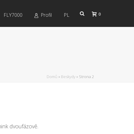
0
FLY7000
Profil
PL
Domů
»
Beskydy
»
Strona 2
nink dvoufázově.