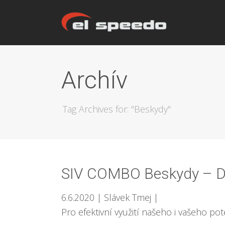
Archív
Tag Archives for: "Beskydy"
SIV COMBO Beskydy – D
6.6.2020
| Slávek Tmej
|
Pro efektivní využití našeho i vašeho po