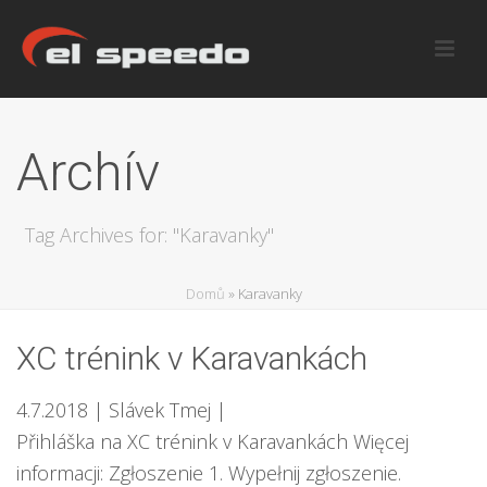
Archív
Tag Archives for: "Karavanky"
Domů
»
Karavanky
XC trénink v Karavankách
4.7.2018
| Slávek Tmej
|
Přihláška na XC trénink v Karavankách Więcej
informacji: Zgłoszenie 1. Wypełnij zgłoszenie.