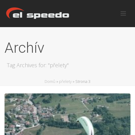
Archív
Tag Archives for: "přelety"
Domů
»
přelety
»
Strona 3