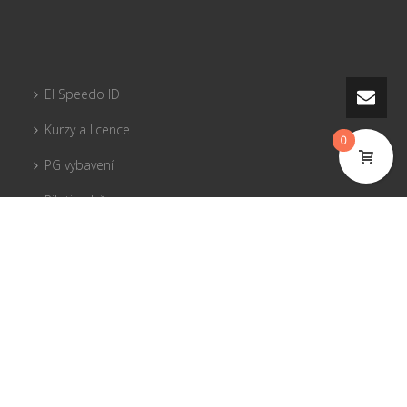
El Speedo ID
Kurzy a licence
0
PG vybavení
Piloti sobě
Pojištění
Tandemy
© 2017 El Speedo s.r.o.
Flight Park Javorový