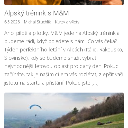
Alpský trénink s M&M
6.5.2026
| Michal Stuchlík
|
Kurzy a výlety
Ahoj piloti a pilotky, M&M jede na Alpský trénink a
budeme rádi, když pojedete s námi. Co vás čeká?
Týden perfektního létání v Alpách (Itálie, Rakousko,
Slovinsko), kdy se budeme snažit vybrat
nejvhodnější letovou oblast pro daný den. Pokud
začínáte, tak je naším cílem vás rozlétat, zlepšit vaši
jistotu na startu a přistání. Pokud jste […]