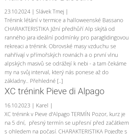
23.10.2024
| Slávek Tmej
|
Trénink létání v termice a halloweenské Bassano
CHARAKTERISTIKA Jižní předhůří Alp skýtá od
ranného jara ideální podmínky pro paraglidingovou
rekreaci a trénink. Obrovské masy vzduchu se
nahřívají v přímořských rovinách a o první vlnu
alpských masivů se odrážejí k nebi - a tam čekáme
my na svůj interval, který nás ponese až do
základny... Přehledné [...]
XC trénink Pieve di Alpago
16.10.2023
| Karel
|
XC trénink v Pieve d'Alpago TERMÍN Pozor, kurz je
na 5 dní, přesný termín se upřesní před začátkem
s ohledem na počasí. CHARAKTERISTIKA Pojeďte s