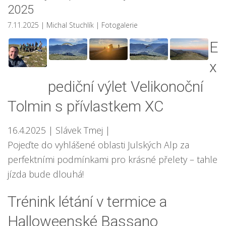
2025
7.11.2025
| Michal Stuchlík
|
Fotogalerie
E
x
pediční výlet Velikonoční
Tolmin s přívlastkem XC
16.4.2025
| Slávek Tmej
|
Pojeďte do vyhlášené oblasti Julských Alp za
perfektními podmínkami pro krásné přelety – tahle
jízda bude dlouhá!
Trénink létání v termice a
Halloweenské Bassano