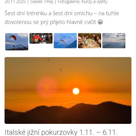
20.11.2025
| Slávek Tmej
|
Fotogalerie
,
Kurzy a výlety
Šest dní tréninku a šest dní smíchu – na tuhle
dovolenou se prý přijelo hlavně cvičit 😀
Italské jižní pokurzovky 1.11. – 6.11.