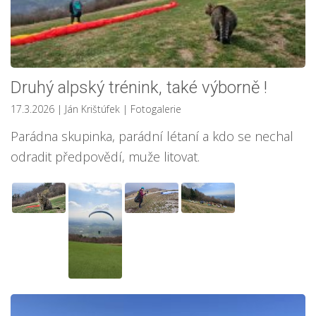
Druhý alpský trénink, také výborně !
17.3.2026
| Ján Krištúfek
|
Fotogalerie
Parádna skupinka, parádní létaní a kdo se nechal
odradit předpovědí, muže litovat.