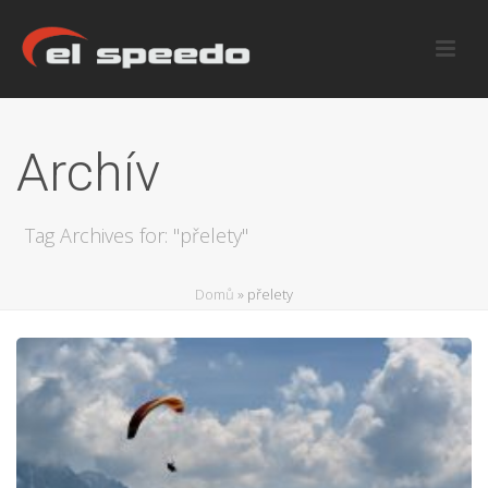
Archív
Tag Archives for: "přelety"
Domů
»
přelety